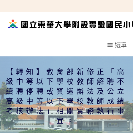
跳
轉
至
主
要
選單
內
容
【轉知】教育部新修正「高
級中等以下學校教師解聘不
續聘停聘或資遣辦法及公立
高級中等以下學校教師成績
考核辦法」相關實務執行事
宜。