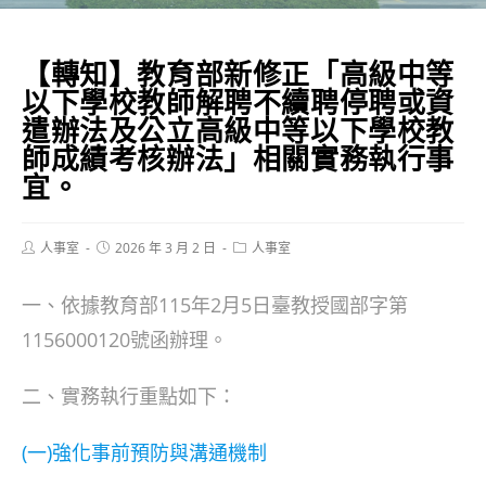
【轉知】教育部新修正「高級中等
以下學校教師解聘不續聘停聘或資
遣辦法及公立高級中等以下學校教
師成績考核辦法」相關實務執行事
宜。
Post
Post
Post
人事室
2026 年 3 月 2 日
人事室
author:
published:
category:
一、依據教育部115年2月5日臺教授國部字第
1156000120號函辦理。
二、實務執行重點如下：
(一)強化事前預防與溝通機制