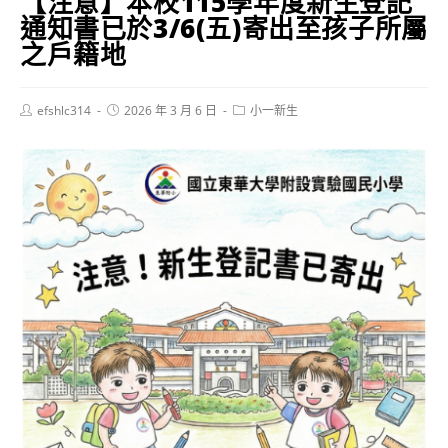
【注意】本校115學年度新生登記
通知書已於3/6(五)寄出至孩子所屬
之戶籍地
Post
Post
Post
efshlc314
2026 年 3 月 6 日
小一新生
author:
published:
category: