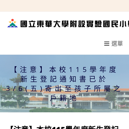
跳
轉
至
主
要
選單
內
容
【注意】本校115學年度
新生登記通知書已於
3/6(五)寄出至孩子所屬之
戶籍地