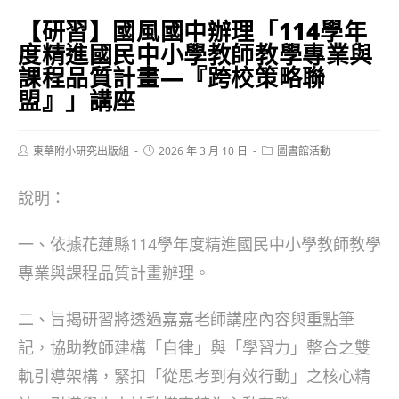
【研習】國風國中辦理「114學年
度精進國民中小學教師教學專業與
課程品質計畫—『跨校策略聯
盟』」講座
Post
Post
Post
東華附小研究出版組
2026 年 3 月 10 日
圖書館活動
author:
published:
category:
說明：
一、依據花蓮縣114學年度精進國民中小學教師教學
專業與課程品質計畫辦理。
二、旨揭研習將透過嘉嘉老師講座內容與重點筆
記，協助教師建構「自律」與「學習力」整合之雙
軌引導架構，緊扣「從思考到有效行動」之核心精