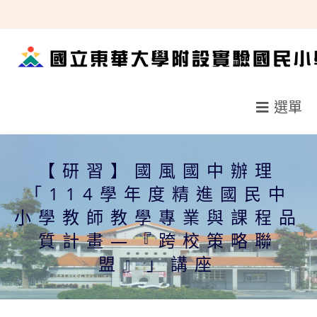
跳
轉
至
主
要
選單
內
容
【研習】國風國中辦理
「114學年度精進國民中
小學教師教學專業與課程品
質計畫—『跨校策略聯
盟』」講座