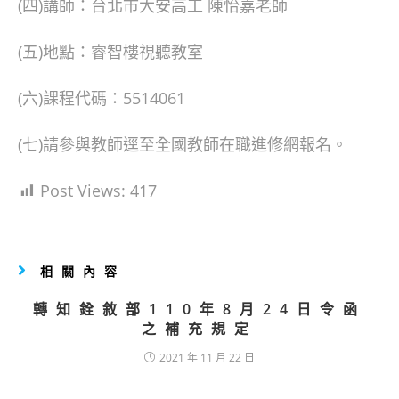
(四)講師：台北市大安高工 陳怡嘉老師
(五)地點：睿智樓視聽教室
(六)課程代碼：5514061
(七)請參與教師逕至全國教師在職進修網報名。
Post Views:
417
相關內容
轉知銓敘部110年8月24日令函
之補充規定
2021 年 11 月 22 日