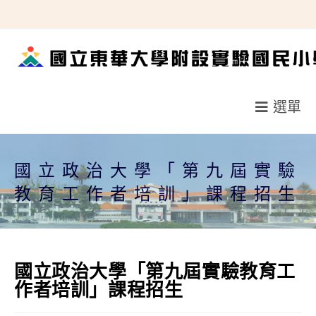
跳
轉
至
主
要
選單
內
容
國立政治大學「第九屆實驗
教育工作者培訓」課程招生
國立政治大學「第九屆實驗教育工
作者培訓」課程招生