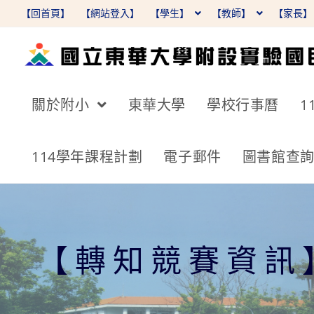
跳
【回首頁】
【網站登入】
【學生】
【教師】
【家長
轉
至
主
要
關於附小
東華大學
學校行事曆
1
內
容
114學年課程計劃
電子郵件
圖書館查
【轉知競賽資訊