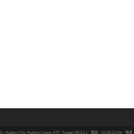
lien City, Hualien County 970 , Taiwan (R.O.C.) 電話：03-8222344／傳真：03