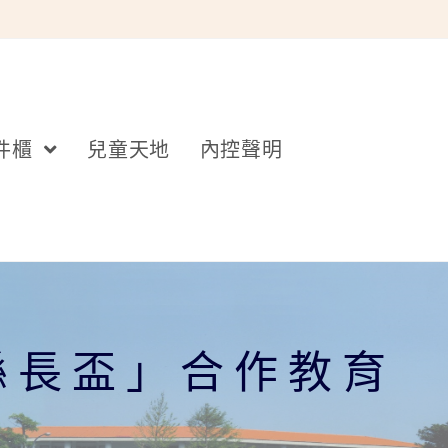
件櫃
兒童天地
內控聲明
縣長盃」合作教育