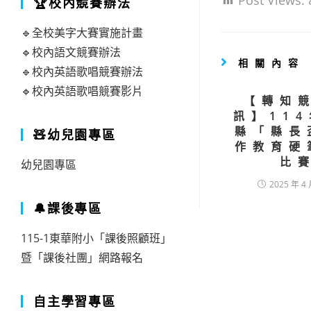
Post Views:
🏆校內競賽辦法
🔹全校美字大賽實施計畫
🔹校內語文競賽辦法
相關內容
🔹校內英語歌唱競賽辦法
🔹校內英語歌唱競賽影片
【轉知
訊】11
縣「縣長
🧸幼兒園專區
作教育硬
比
幼兒園專區
2025 年 4 
🔔課後專區
115-1東華附小「課後照顧班」
暨「課後社團」網路報名
自主學習專區