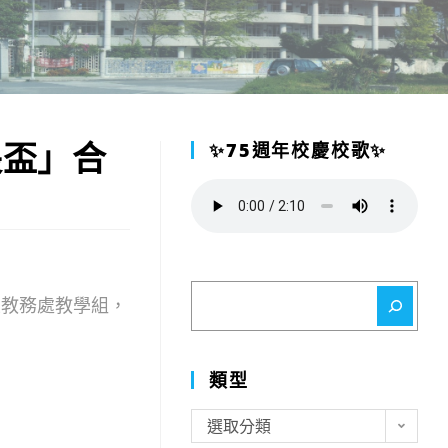
長盃」合
✨75週年校慶校歌✨
搜
至教務處教學組，
尋
類型
類
選取分類