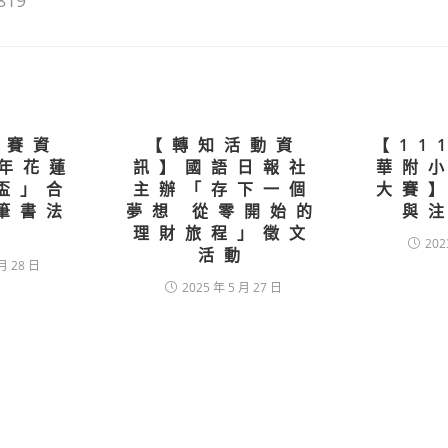
819
競賽資
【轉知活動資
【11
4年花蓮
訊】國語日報社
華附
盃」合
主辦「存下一個
大賽
筆書法
夢想 從零開始的
與
賽
理財旅程」徵文
202
活動
月 28 日
2025 年 5 月 27 日