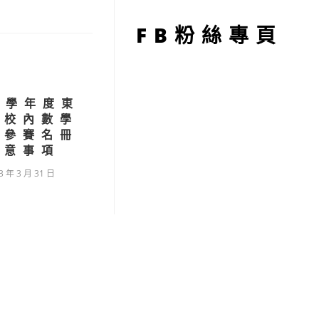
型
FB粉絲專頁
1學年度東
小校內數學
】參賽名冊
注意事項
3 年 3 月 31 日