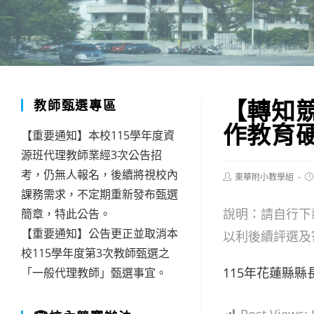
【轉知
教師甄選專區
作教育
【重要通知】本校115學年度資
源班代理教師業經3次公告招
考，仍無人報名，後續將視校內
Post
Po
東華附小教學組
author:
pu
課務需求，不定期重新發布甄選
說明：請自行下載
簡章，特此公告。
【重要通知】公告更正並取消本
以利後續評選及
校115學年度第3次教師甄選之
115年花蓮縣
「一般代理教師」甄選事宜。