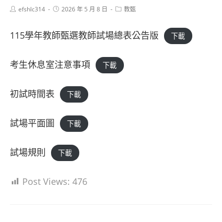
Post
Post
Post
efshlc314
2026 年 5 月 8 日
教甄
author:
published:
category:
115學年教師甄選教師試場總表公告版
下載
考生休息室注意事項
下載
初試時間表
下載
試場平面圖
下載
試場規則
下載
Post Views:
476