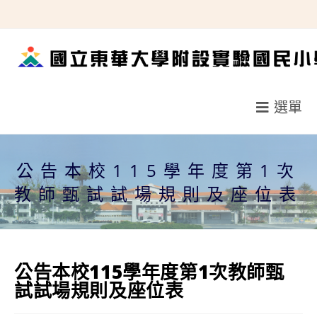
跳
轉
至
主
要
選單
內
容
公告本校115學年度第1次
教師甄試試場規則及座位表
公告本校115學年度第1次教師甄
試試場規則及座位表