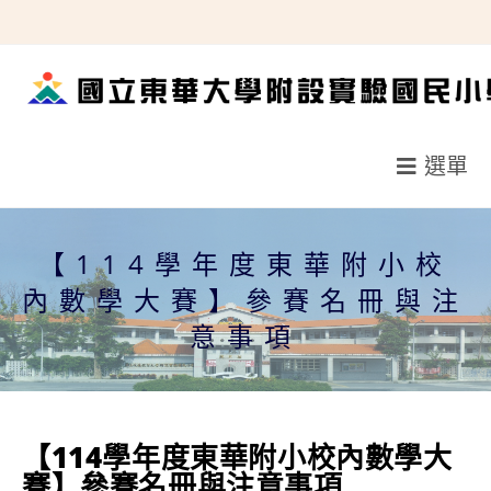
跳
轉
至
主
要
選單
內
容
【114學年度東華附小校
內數學大賽】參賽名冊與注
意事項
【114學年度東華附小校內數學大
賽】參賽名冊與注意事項