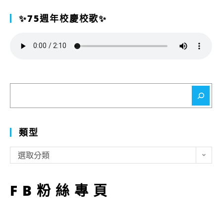
✨75週年校慶校歌✨
搜
尋
類型
類
選取分類
型
FB粉絲專頁