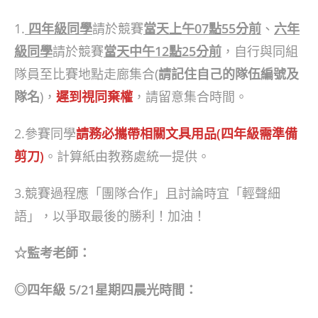
1.
四年級同學
請於競賽
當天上午07點55分前
、
六年
級同學
請於競賽
當天中午12點25分前
，自行與同組
隊員至比賽地點走廊集合(
請記住自己的隊伍編號及
隊名
)，
遲到視同棄權
，請留意集合時間。
2.參賽同學
請務必攜帶相關文具用品
(四年級需準備
剪刀)
。計算紙由教務處統一提供。
3.競賽過程應「團隊合作」且討論時宜「輕聲細
語」，以爭取最後的勝利！加油！
☆監考老師：
◎四年級 5/21星期四晨光時間：