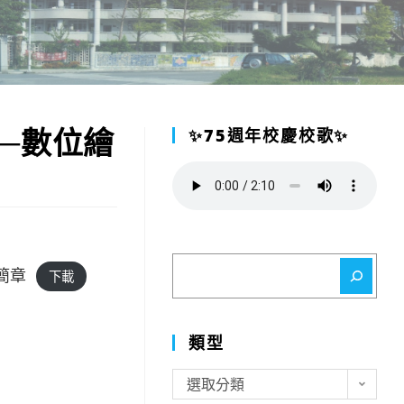
獎─數位繪
✨75週年校慶校歌✨
搜
簡章
下載
尋
類型
類
選取分類