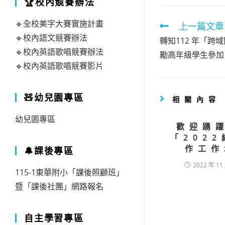
🏆校內競賽辦法
🔹全校美字大賽實施計畫
Read
上一篇文章
🔹校內語文競賽辦法
more
轉知112 年「
🔹校內英語歌唱競賽辦法
artic
勵高年級學生參加
🔹校內英語歌唱競賽影片
🧸幼兒園專區
相關內容
幼兒園專區
歡迎踴
「202
作工作
🔔課後專區
2022 年 11
115-1東華附小「課後照顧班」
暨「課後社團」網路報名
自主學習專區