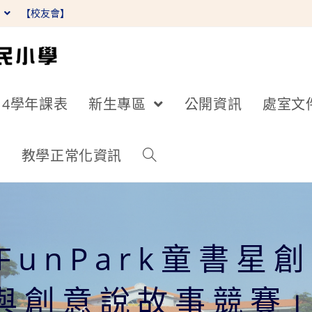
】
【校友會】
14學年課表
新生專區
公開資訊
處室文
詢
教學正常化資訊
FunPark童書
與創意說故事競賽