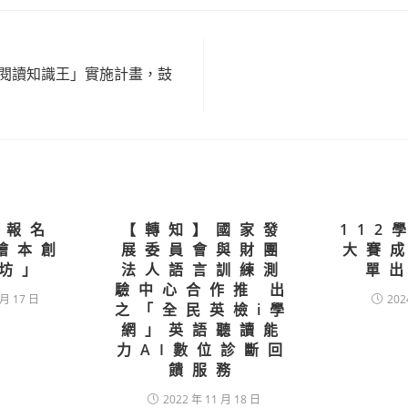
跨域閱讀知識王」實施計畫，鼓
les
躍報名
【轉知】國家發
112
2繪本創
展委員會與財團
大賽
坊｣
法人語言訓練測
單出
驗中心合作推 出
 月 17 日
202
之「全民英檢i學
網」英語聽讀能
力AI數位診斷回
饋服務
2022 年 11 月 18 日