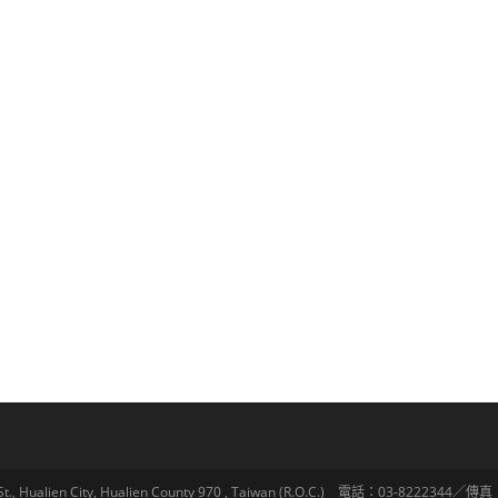
lien City, Hualien County 970 , Taiwan (R.O.C.) 電話：03-8222344／傳真：03