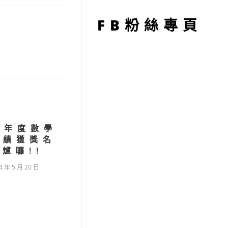
型
FB粉絲專頁
學年度數學
成績獲獎名
爐囉!!
4 年 5 月 20 日