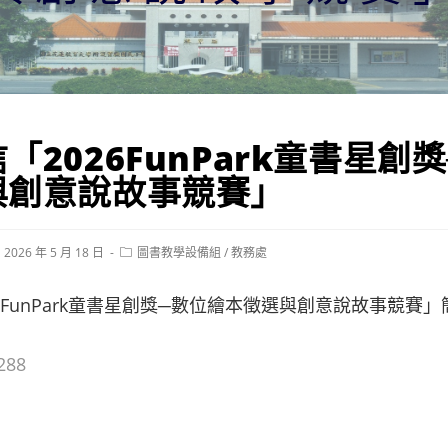
「2026FunPark童書星創
與創意說故事競賽」
st
Post
2026 年 5 月 18 日
圖書教學設備組
/
教務處
blished:
category:
6FunPark童書星創獎─數位繪本徵選與創意說故事競賽」
288