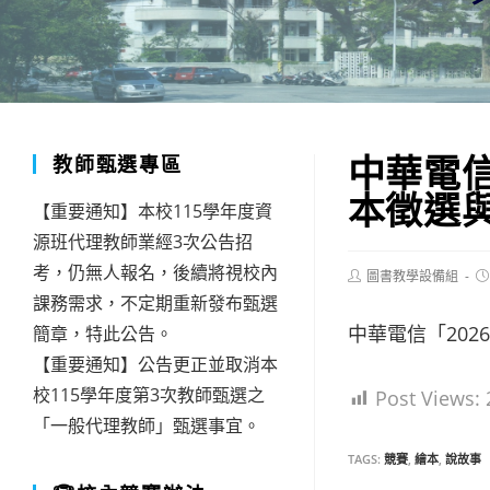
中華電信
教師甄選專區
本徵選
【重要通知】本校115學年度資
源班代理教師業經3次公告招
考，仍無人報名，後續將視校內
Post
Po
圖書教學設備組
author:
pu
課務需求，不定期重新發布甄選
中華電信「202
簡章，特此公告。
【重要通知】公告更正並取消本
校115學年度第3次教師甄選之
Post Views:
「一般代理教師」甄選事宜。
TAGS:
競賽
,
繪本
,
說故事