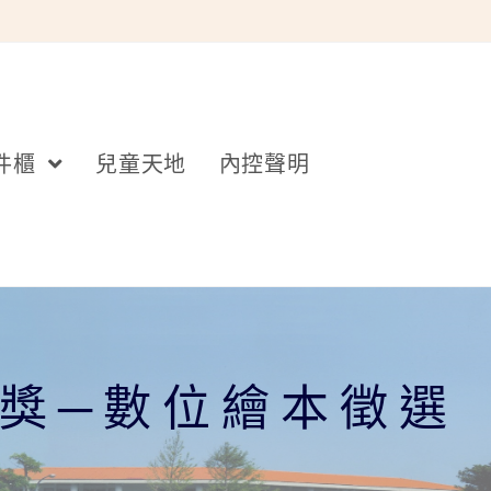
件櫃
兒童天地
內控聲明
星創獎─數位繪本徵選
」