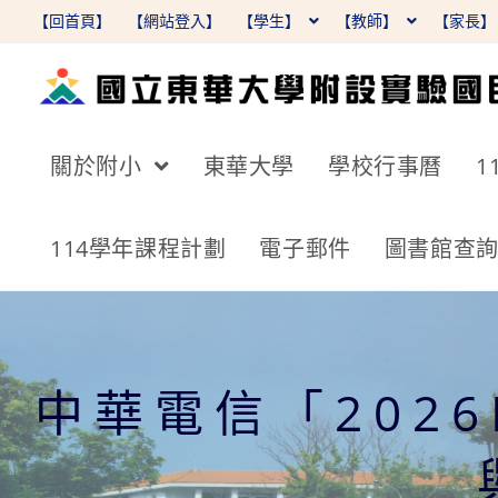
跳
【回首頁】
【網站登入】
【學生】
【教師】
【家長
轉
至
主
要
關於附小
東華大學
學校行事曆
1
內
容
114學年課程計劃
電子郵件
圖書館查
中華電信「2026