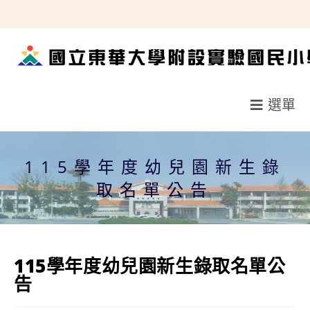
跳
轉
至
主
要
選單
內
容
115學年度幼兒園新生錄
取名單公告
115學年度幼兒園新生錄取名單公
告