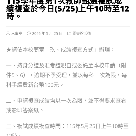
115學年度第1次教師甄選複試成
績複查於今日(5/25)上午10時至12
時。
Post
Post
Post
人事室
2026 年 5 月 25 日
圖書館活動
author:
published:
category:
★請依本校簡章「玖、成績複查方式」辦理：
一、持身分證及准考證親自或委託至本校申請（附
件5、6），逾期不予受理，並以每科一次為限，每
科手續費新台幣100元。
二、申請複查成績均以一次為限，並不得要求查看
或影印答案紙。
三、複試成績複查時間：115年5月25日上午10時至
12時。