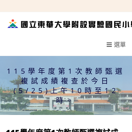
跳
轉
至
主
要
選單
內
容
115學年度第1次教師甄選
複試成績複查於今日
(5/25)上午10時至12
時。