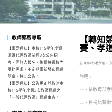
【轉知競
教師甄選專區
賽、孝
【重要通知】本校115學年度資
源班代理教師業經3次公告招
考，仍無人報名，後續將視校內
Post
Po
東華附小教學組
author:
pu
課務需求，不定期重新發布甄選
說明：
簡章，特此公告。
【重要通知】公告更正並取消本
一、依教育部孝
校115學年度第3次教師甄選之
「一般代理教師」甄選事宜。
二、旨揭比賽徵