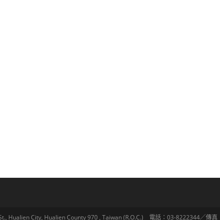
lien City, Hualien County 970 , Taiwan (R.O.C.) 電話：03-8222344／傳真：03