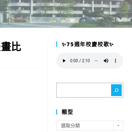
漫畫比
✨75週年校慶校歌✨
搜
尋
類型
類
選取分類