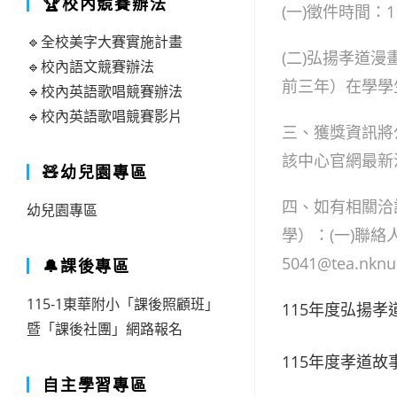
🏆校內競賽辦法
(一)徵件時間：
🔹全校美字大賽實施計畫
(二)弘揚孝道
🔹校內語文競賽辦法
前三年）在學學
🔹校內英語歌唱競賽辦法
🔹校內英語歌唱競賽影片
三、獲獎資訊將
該中心官網最新
🧸幼兒園專區
四、如有相關洽
幼兒園專區
學）：(一)聯絡人
5041@tea.nknu
🔔課後專區
115-1東華附小「課後照顧班」
115年度弘揚
暨「課後社團」網路報名
115年度孝道
自主學習專區