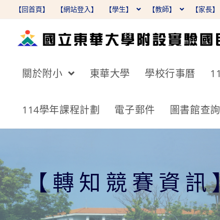
跳
【回首頁】
【網站登入】
【學生】
【教師】
【家長
轉
至
主
要
關於附小
東華大學
學校行事曆
1
內
容
114學年課程計劃
電子郵件
圖書館查
【轉知競賽資訊