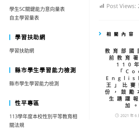
Post Views:
學生5C關鍵能力意向量表
自主學習量表
相關內容
學習扶助網
學習扶助網
教育部國
前教育
110
縣市學生學習能力檢測
「Co
Engli
縣市學生學習能力檢測
王」比賽
份，鼓勵
生踴躍
性平專區
加
113學年度本校性別平等教育相
2021 年 6 
關法規