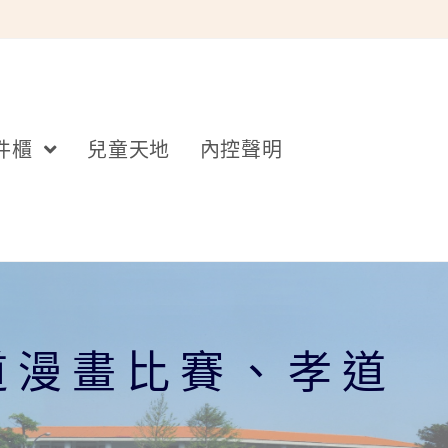
件櫃
兒童天地
內控聲明
道漫畫比賽、孝道