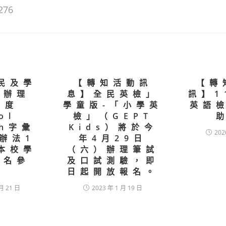
276
民及學
【轉知活動訊
【轉
署辦理
息】全民英檢」
訊】1
年度
學童版-「小學英
英語
ol
檢」（GEPT
sh字彙
Kids）將於今
202
辦法1
年4月29日
本校學
（六）辦理筆試
報名參
及口試測驗，即
。
日起開放報名。
月 21 日
2023 年 1 月 19 日