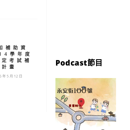
知補助資
14學年度
檢定考試補
Podcast節目
助計畫
6 年 5 月 12 日