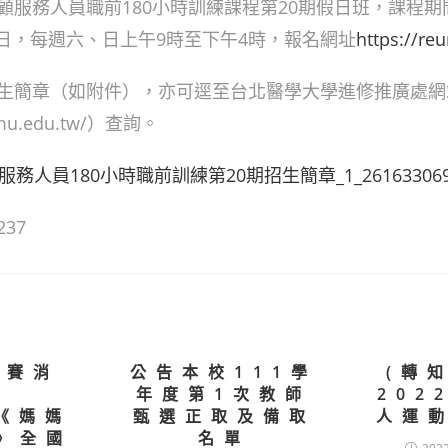
服務人員職前180小時訓練課程第20期假日班，課程期間1
20日，每週六、日上午9時至下午4時，報名網址
https://reu
生簡章（如附件），亦可逕至台北醫學大學進修推廣處網
.tmu.edu.tw/）查詢。
人員180小時職前訓練第20期招生簡章_1_2616330695
237
競賽消
公告本校111學
(轉知
】
年度第1次教師
202
4《媽媽
甄選正取及備取
人運
》全國
名單