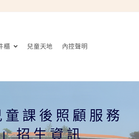
件櫃
兒童天地
內控聲明
兒童課後照顧服務
期」招生資訊