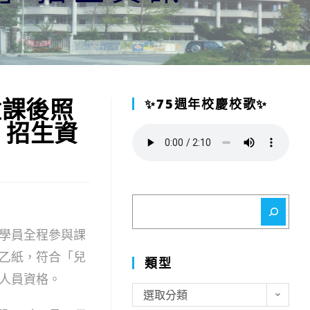
童課後照
✨75週年校慶校歌✨
」招生資
搜
尋
學員全程參與課
乙紙，符合「兒
類型
人員資格。
類
選取分類