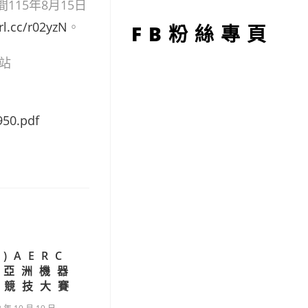
型
15年8月15日
rl.cc/r02yzN
。
FB粉絲專頁
站
0.pdf
)AERC
2亞洲機器
動競技大賽