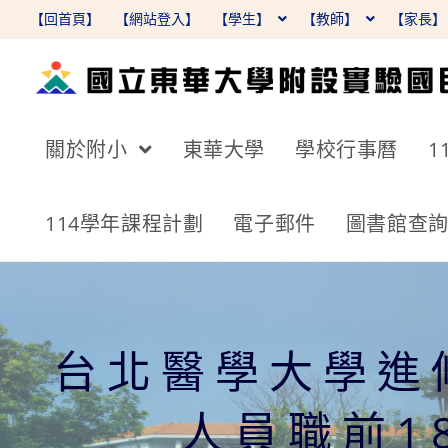
跳
【回首頁】
【網站登入】
【學生】
【教師】
【家長
轉
至
主
要
關於附小
東華大學
學校行事曆
1
內
容
114學年課程計劃
電子郵件
圖書館查
台北醫學大學進
人員職前1