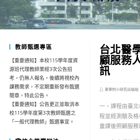
台北醫
教師甄選專區
顧服務人
【重要通知】本校115學年度資
訊
源班代理教師業經3次公告招
考，仍無人報名，後續將視校內
課務需求，不定期重新發布甄選
Post
東華附小研究出版組
author:
簡章，特此公告。
【重要通知】公告更正並取消本
一、課程由臺北
校115學年度第3次教師甄選之
程並經測驗及格
「一般代理教師」甄選事宜。
童課後照顧服務