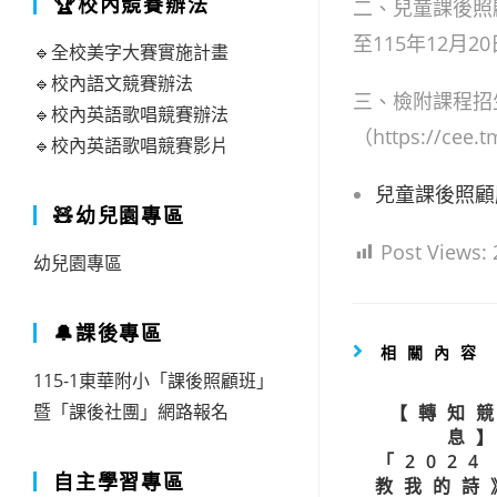
🏆校內競賽辦法
二、兒童課後照顧
至115年12月
🔹全校美字大賽實施計畫
🔹校內語文競賽辦法
三、檢附課程招
🔹校內英語歌唱競賽辦法
（https://cee
🔹校內英語歌唱競賽影片
兒童課後照顧服務
🧸幼兒園專區
Post Views:
幼兒園專區
🔔課後專區
相關內容
115-1東華附小「課後照顧班」
暨「課後社團」網路報名
【轉知
息
「202
自主學習專區
教我的詩