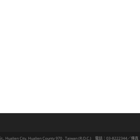
lien City, Hualien County 970 , Taiwan (R.O.C.) 電話：03-8222344／傳真：03