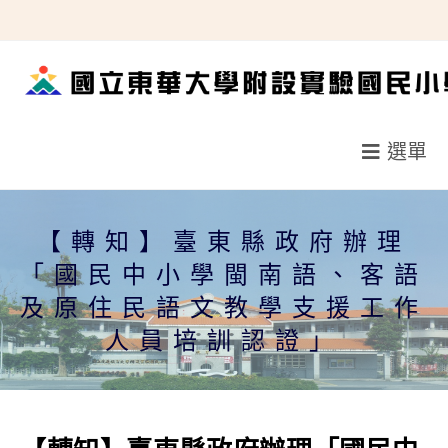
跳
轉
至
主
要
選單
內
容
【轉知】臺東縣政府辦理
「國民中小學閩南語、客語
及原住民語文教學支援工作
人員培訓認證」