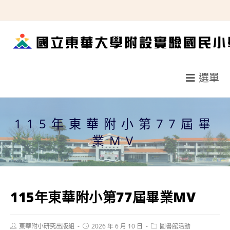
跳
轉
至
主
要
選單
內
容
115年東華附小第77屆畢
業MV
115年東華附小第77屆畢業MV
Post
Post
Post
東華附小研究出版組
2026 年 6 月 10 日
圖書館活動