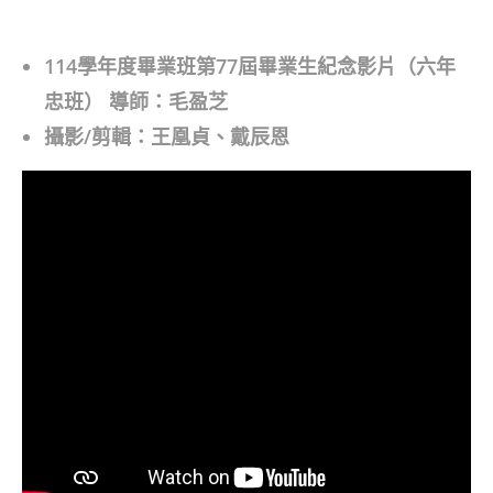
author:
published:
category:
114學年度畢業班第77屆畢業生紀念影片（六年
忠班）
導師：毛盈芝
攝影/剪輯：王凰貞、戴辰恩