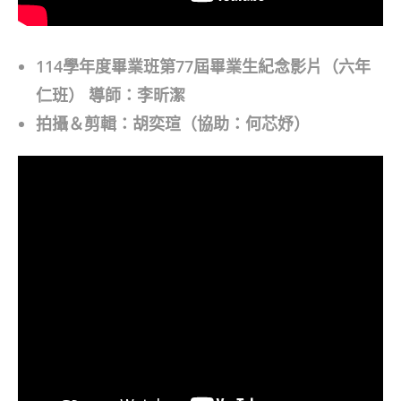
114學年度畢業班第77屆畢業生紀念影片（六年
仁班）
導師：李昕潔
拍攝＆剪輯：胡奕瑄（協助：何芯妤）