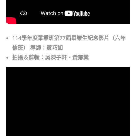
114學年度畢業班第77屆畢業生紀念影片（六年
信班） 導師：黃巧如
拍攝＆剪輯：吳陳子軒、黃郁棠