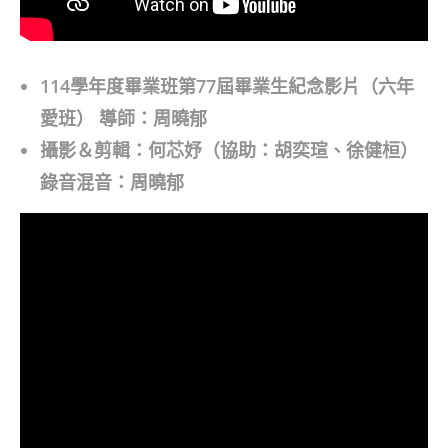
114學年度畢業班第77屆畢業生紀念影片（六年
愛班） 導師：周曉郁
攝影＆剪輯：何芯妤（協助：胡奕瑄、徐健桓）
錄音混音：周曉郁