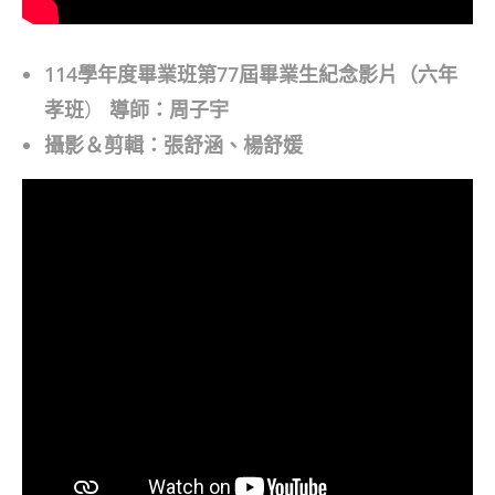
114學年度畢業班第77屆畢業生紀念影片（六年
孝班
）
導師：周子宇
攝影＆剪輯：張舒涵、楊舒媛