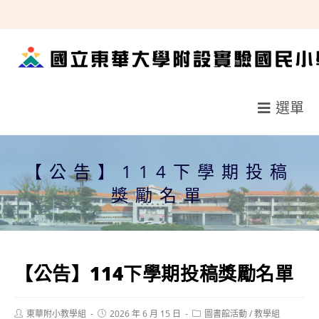
跳
轉
至
主
要
選單
內
容
【公告】114下學期投稿
獎勵名單
【公告】114下學期投稿獎勵名單
Post
Post
Post
東華附小教學組
2026 年 6 月 15 日
圖書館活動
/
教學組