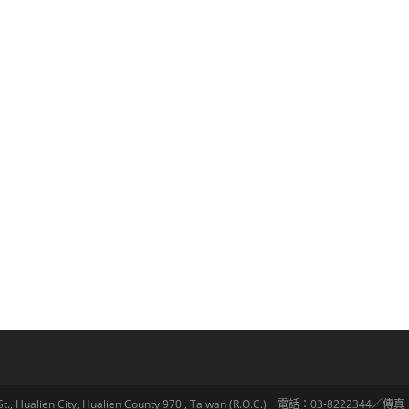
lien City, Hualien County 970 , Taiwan (R.O.C.) 電話：03-8222344／傳真：03