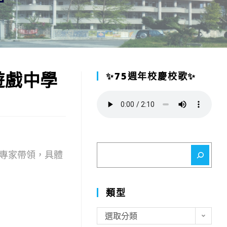
遊戲中學
✨75週年校慶校歌✨
搜
專家帶領，具體
尋
類型
類
選取分類