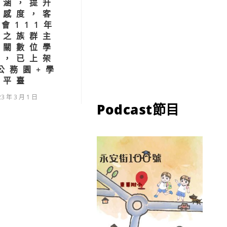
內涵，提升
敏感度，客
會111年
作之族群主
相關數位學
源，已上架
公務園+學
習平臺
23 年 3 月 1 日
Podcast節目