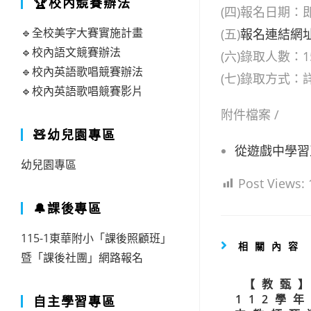
🏆校內競賽辦法
(四)報名日期：
🔹全校美字大賽實施計畫
(五)
報名連結網
🔹校內語文競賽辦法
(六)錄取人數：1
🔹校內英語歌唱競賽辦法
(七)錄取方式：
🔹校內英語歌唱競賽影片
附件檔案 /
🧸幼兒園專區
從遊戲中學習
幼兒園專區
Post Views:
🔔課後專區
115-1東華附小「課後照顧班」
相關內容
暨「課後社團」網路報名
【教甄
112學
自主學習專區