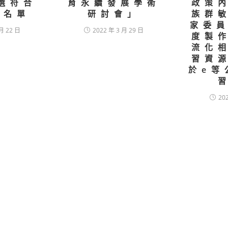
選符合
育永續發展學術
政策
格名單
研討會」
族群
家委員
月 22 日
2022 年 3 月 29 日
度製
流化
習資
於e等
20