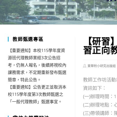
【研習
教師甄選專區
習正向
【重要通知】本校115學年度資
源班代理教師業經3次公告招
考，仍無人報名，後續將視校內
Post
東華附小研究出版組
author:
課務需求，不定期重新發布甄選
教師工作坊活動
簡章，特此公告。
【重要通知】公告更正並取消本
資訊如下：
校115學年度第3次教師甄選之
(一)辦理時間：
「一般代理教師」甄選事宜。
(二)辦理地點
(三)帶領講師