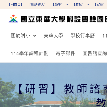
跳
【回首頁】
【網站登入】
【學生】
【教師】
【家長
轉
至
主
要
關於附小
東華大學
學校行事曆
1
內
容
114學年課程計劃
電子郵件
圖書館查
【研習】教師諮