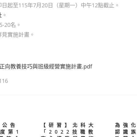
即日起至115年7月20日（星期一）中午12點截止。
址
。
5-20名。
詳見實施計畫。
正向教養技巧與班級經營實施計畫.pdf
116
】公告
【研習】北科大
為強
年度第1
「2022技職教
認識