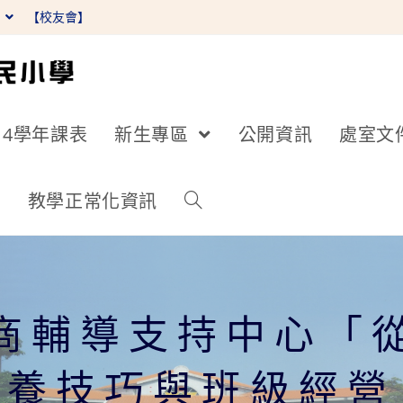
】
【校友會】
14學年課表
新生專區
公開資訊
處室文
詢
教學正常化資訊
商輔導支持中心「
教養技巧與班級經營