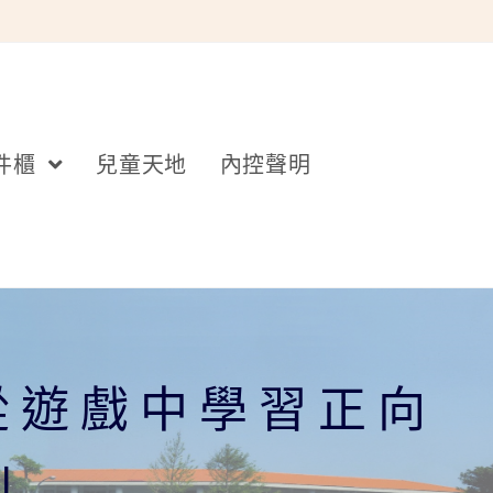
件櫃
兒童天地
內控聲明
從遊戲中學習正向
」