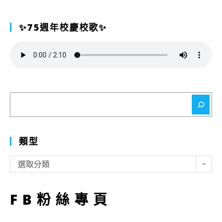
✨75週年校慶校歌✨
搜
尋
類型
類
選取分類
型
FB粉絲專頁