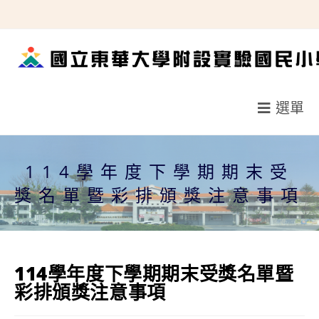
跳
轉
至
主
要
選單
內
容
114學年度下學期期末受
獎名單暨彩排頒獎注意事項
114學年度下學期期末受獎名單暨
彩排頒獎注意事項