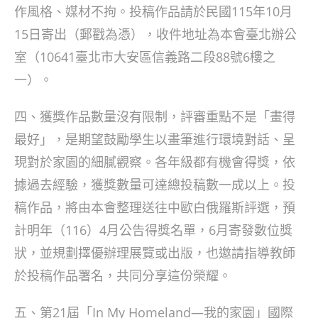
作風格、媒材不拘。投稿作品請於民國115年10月
15日寄出（郵戳為憑），收件地址為本會臺北辦公
室（10641臺北市大安區信義路二段88號6樓之
一）。
四、獲獎作品數量沒有限制，評審重點不是「畫得
最好」，是期望鼓勵學生以畫筆進行環境對話、呈
現對於家園的細膩觀察。各年級都有機會得獎，依
據過去經驗，獲獎數量可達總投稿數一成以上。投
稿作品，將由本會整理送往中歐白俄羅斯評選，預
計明年（116）4月公告得獎名單，6月寄發數位獎
狀，並規劃擇優辦理展覽或出版，也邀請指導教師
於投稿作品署名，共同分享這份榮耀。
五、第21屆「In My Homeland—我的家園」國際