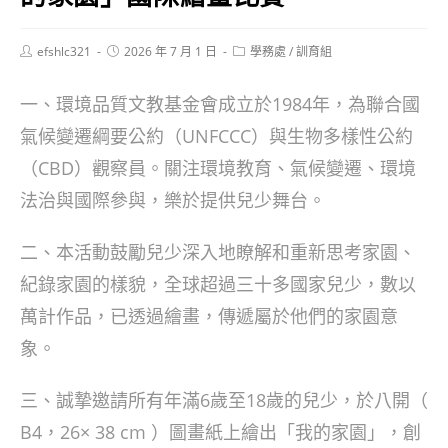
Post
Post
Post
efshlc321
2026 年 7 月 1 日
學務處
/
訓育組
author:
published:
category:
一、環境品質文教基金會成立於1984年，為聯合國
氣候變遷綱要公約（UNFCCC）與生物多樣性公約
（CBD）觀察員。關注環境教育、氣候變遷、環境
法治與國際參與，樂於提供兒少舞台。
二、本活動鼓勵兒少深入地瞭解和重新思考家園、
紀錄家園的樣貌，全球超過三十多國家兒少，數以
萬計作品，已透過繪畫，傳遞屬於他們的家園意
象。
三、誠摯邀請所有年滿6歲至18歲的兒少，於八開（
B4，26× 38 cm ）圖畫紙上繪出「我的家園」，創