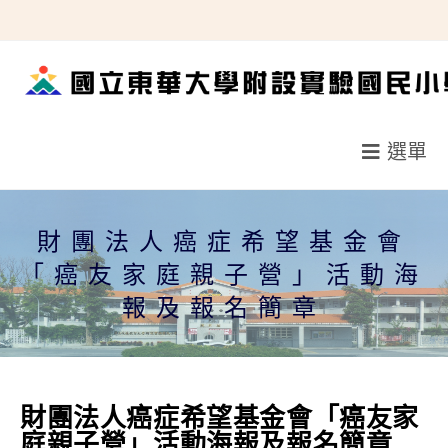
跳
轉
至
主
要
選單
內
容
財團法人癌症希望基金會
「癌友家庭親子營」活動海
報及報名簡章
財團法人癌症希望基金會「癌友家
庭親子營」活動海報及報名簡章