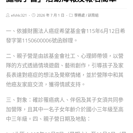
Post
Post
Post
efshlc321
2026 年 7 月 1 日
學務處
/
訓育組
author:
published:
category:
一、依據財團法人癌症希望基金會115年6月12日希
發字第1150600006號函辦理。
二、親子營是由該基金會社工、心理師帶領，以營
隊的方式透過情境遊戲、藝術創作，引導孩子及家
長表達對癌症的想法及覺察情緒，並於營隊中和其
他癌友家庭交流，獲得情感支持。
三、對象：確診罹癌病人、伴侶及其子女須共同參
加營隊，且其中一名子女年齡介於國小三年級至高
中三年級。四、親子營日期及地點：