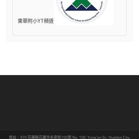
東華附小YT頻道
校址：970 花蓮縣花蓮市永安街100號 No. 100, Yong'an St., Hualien City,