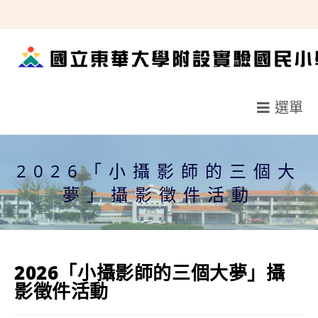
跳
轉
至
主
要
選單
內
容
2026「小攝影師的三個大
夢」攝影徵件活動
2026「小攝影師的三個大夢」攝
影徵件活動