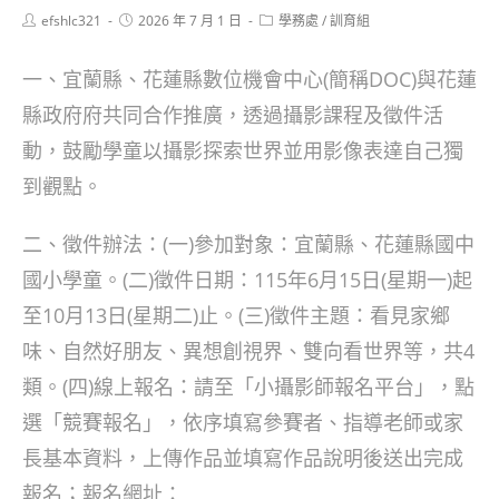
Post
Post
Post
efshlc321
2026 年 7 月 1 日
學務處
/
訓育組
author:
published:
category:
一、宜蘭縣、花蓮縣數位機會中心(簡稱DOC)與花蓮
縣政府府共同合作推廣，透過攝影課程及徵件活
動，鼓勵學童以攝影探索世界並用影像表達自己獨
到觀點。
二、徵件辦法：(一)參加對象：宜蘭縣、花蓮縣國中
國小學童。(二)徵件日期：115年6月15日(星期一)起
至10月13日(星期二)止。(三)徵件主題：看見家鄉
味、自然好朋友、異想創視界、雙向看世界等，共4
類。(四)線上報名：請至「小攝影師報名平台」，點
選「競賽報名」，依序填寫參賽者、指導老師或家
長基本資料，上傳作品並填寫作品說明後送出完成
報名；報名網址：