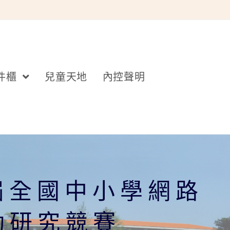
件櫃
兒童天地
內控聲明
屆全國中小學網路
動研究競賽