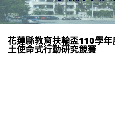
花蓮縣教育扶輪盃110學
土使命式行動研究競賽