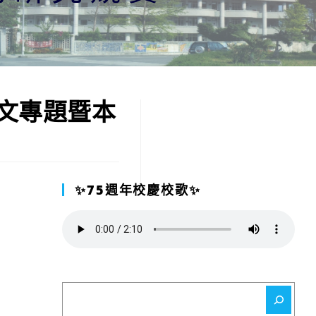
文專題暨本
✨75週年校慶校歌✨
搜
尋