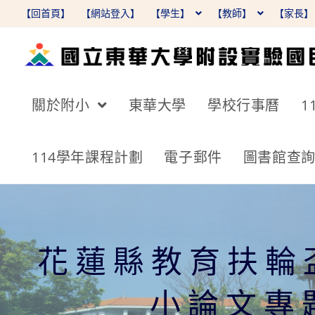
跳
【回首頁】
【網站登入】
【學生】
【教師】
【家長
轉
至
主
要
關於附小
東華大學
學校行事曆
1
內
容
114學年課程計劃
電子郵件
圖書館查
花蓮縣教育扶輪
小論文專