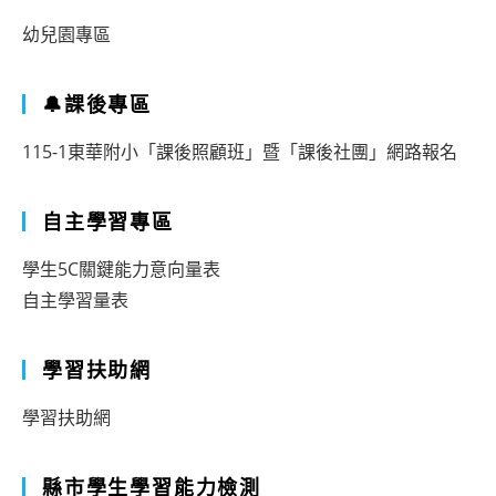
取
選
幼兒園專區
名
名
單
單
🔔課後專區
公
公
115-1東華附小「課後照顧班」暨「課後社團」網路報名
告
告
自主學習專區
學生5C關鍵能力意向量表
自主學習量表
學習扶助網
學習扶助網
縣市學生學習能力檢測