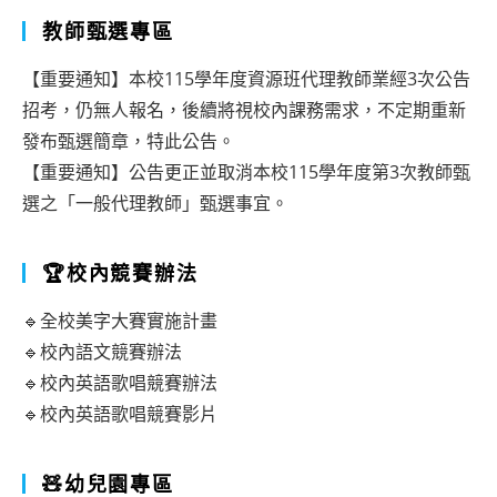
度
教師甄選專區
一
第
學
【重要通知】本校115學年度資源班代理教師業經3次公告
一
期
招考，仍無人報名，後續將視校內課務需求，不定期重新
學
國
發布甄選簡章，特此公告。
期
【重要通知】公告更正並取消本校115學年度第3次教師甄
小
選之「一般代理教師」甄選事宜。
大
與
五
幼
🏆校內競賽辦法
實
兒
習
園
🔹全校美字大賽實施計畫
教
實
🔹校內語文競賽辦法
師
🔹校內英語歌唱競賽辦法
習
🔹校內英語歌唱競賽影片
甄
教
選
師
🧸幼兒園專區
錄
甄