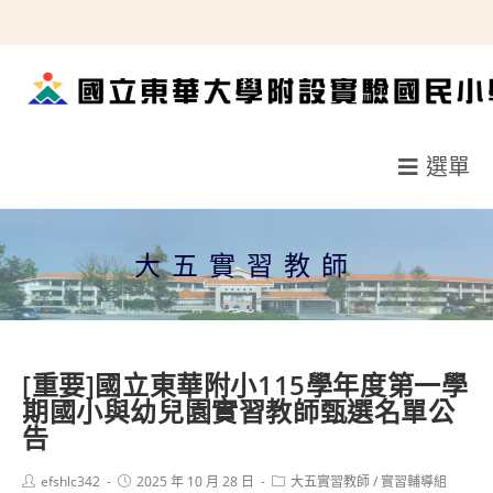
跳
轉
至
主
要
選單
內
容
大五實習教師
[重要]國立東華附小115學年度第一學
期國小與幼兒園實習教師甄選名單公
告
Post
Post
Post
efshlc342
2025 年 10 月 28 日
大五實習教師
/
實習輔導組