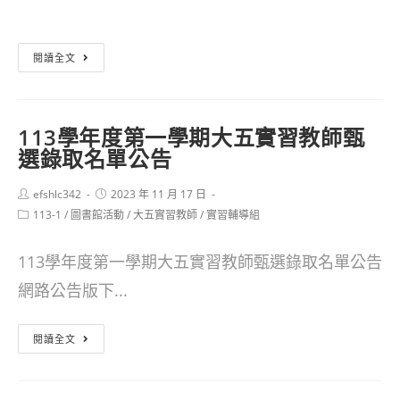
author:
published:
category:
[重
閱讀全文
要]
國
113學年度第一學期大五實習教師甄
立
選錄取名單公告
東
Post
Post
efshlc342
華
2023 年 11 月 17 日
author:
published:
Post
113-1
/
圖書館活動
/
大五實習教師
/
實習輔導組
附
category:
小
113學年度第一學期大五實習教師甄選錄取名單公告
115
網路公告版下...
學
113
年
閱讀全文
學
度
年
第