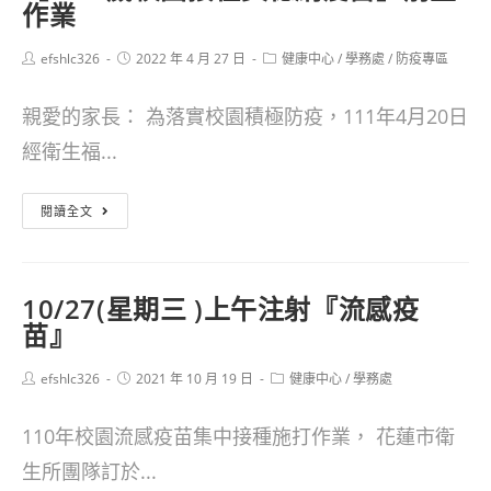
作業
BNT
Post
Post
Post
efshlc326
疫
2022 年 4 月 27 日
健康中心
/
學務處
/
防疫專區
author:
published:
category:
苗】
親愛的家長： 為落實校園積極防疫，111年4月20日
前
經衛生福...
置
作
【6-
閱讀全文
業
11
歲
10/27(星期三 )上午注射『流感疫
校
苗』
園
Post
Post
Post
efshlc326
接
2021 年 10 月 19 日
健康中心
/
學務處
author:
published:
category:
種
110年校園流感疫苗集中接種施打作業， 花蓮市衛
莫
生所團隊訂於...
德