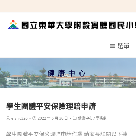
跳
轉
至
主
要
選單
內
容
健康中心
學生團體平安保險理賠申請
Post
Post
Post
efshlc326
2022 年 6 月 30 日
健康中心
/
學務處
author:
published:
category:
學生團體平安保險理賠申請作業,請家長詳閱以下連