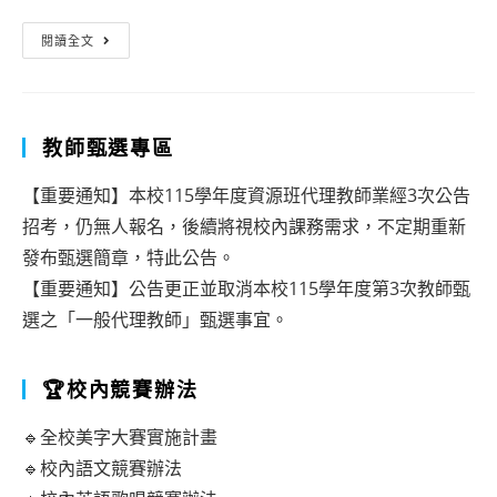
納
10/27(星
閱讀全文
疫
期
苗】
三
前
)
教師甄選專區
置
上
【重要通知】本校115學年度資源班代理教師業經3次公告
作
午
招考，仍無人報名，後續將視校內課務需求，不定期重新
業
注
發布甄選簡章，特此公告。
射
【重要通知】公告更正並取消本校115學年度第3次教師甄
選之「一般代理教師」甄選事宜。
『流
感
🏆校內競賽辦法
疫
苗』
🔹全校美字大賽實施計畫
🔹校內語文競賽辦法