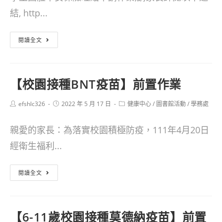
結, http...
學
閱讀全文
生
團
【校園接種BNT疫苗】前置作業
體
平
Post
Post
Post
efshlc326
2022 年 5 月 17 日
健康中心
/
圖書館活動
/
學務處
author:
published:
category:
安
親愛的家長：為落實校園積極防疫，111年4月20日
保
經衛生福利...
險
理
【校
閱讀全文
賠
園
申
接
請
【6-11歲校園接種莫德納疫苗】前置
種