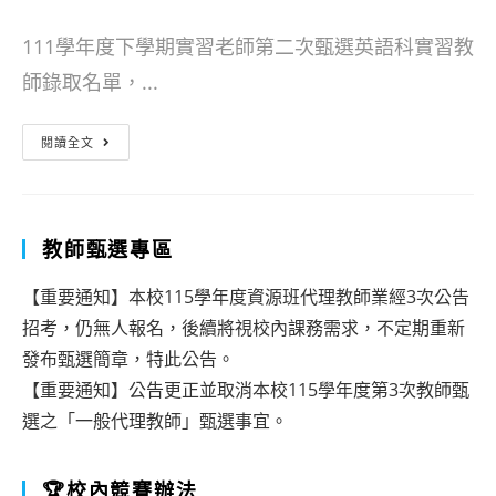
author:
published:
category:
111學年度下學期實習老師第二次甄選英語科實習教
師錄取名單，...
[重
閱讀全文
要]
國
立
教師甄選專區
東
【重要通知】本校115學年度資源班代理教師業經3次公告
華
招考，仍無人報名，後續將視校內課務需求，不定期重新
附
發布甄選簡章，特此公告。
小
【重要通知】公告更正並取消本校115學年度第3次教師甄
選之「一般代理教師」甄選事宜。
111
學
🏆校內競賽辦法
年