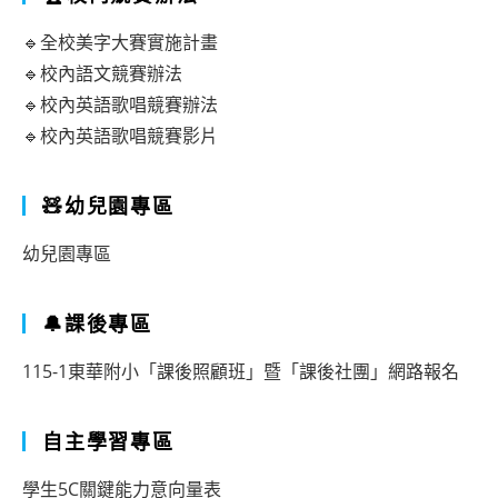
度
🔹全校美字大賽實施計畫
下
🔹校內語文競賽辦法
學
🔹校內英語歌唱競賽辦法
🔹校內英語歌唱競賽影片
期
實
🧸幼兒園專區
習
教
幼兒園專區
師
第
🔔課後專區
二
115-1東華附小「課後照顧班」暨「課後社團」網路報名
次
甄
自主學習專區
選
學生5C關鍵能力意向量表
雙