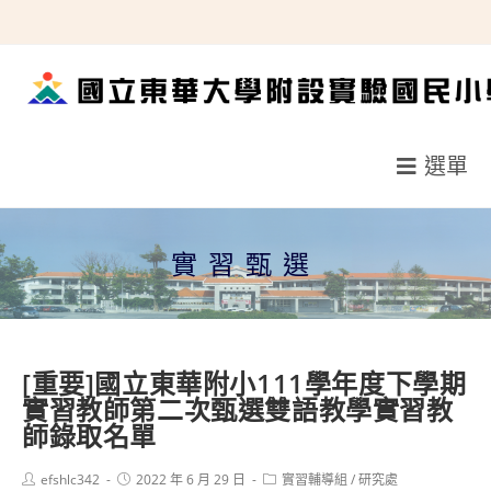
跳
轉
至
主
要
選單
內
容
實習甄選
[重要]國立東華附小111學年度下學期
實習教師第二次甄選雙語教學實習教
師錄取名單
Post
Post
Post
efshlc342
2022 年 6 月 29 日
實習輔導組
/
研究處