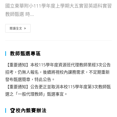
實
學
國立東華附小111學年度上學期大五實習英語科實習
習
期
教師甄選 時...
教
大
師
五
[重
閱讀全文
第
實
要]111
二
習
學
次
教
年
教師甄選專區
甄
師
度
【重要通知】本校115學年度資源班代理教師業經3次公告
選
甄
上
招考，仍無人報名，後續將視校內課務需求，不定期重新
英
選
學
發布甄選簡章，特此公告。
語
名
期
【重要通知】公告更正並取消本校115學年度第3次教師甄
科
單
選之「一般代理教師」甄選事宜。
大
實
公
五
習
告
🏆校內競賽辦法
實