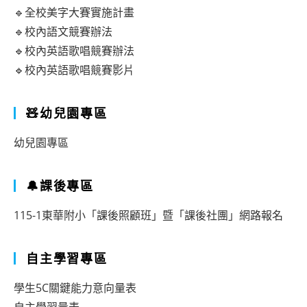
教
習
🔹全校美字大賽實施計畫
師
英
🔹校內語文競賽辦法
錄
語
🔹校內英語歌唱競賽辦法
取
🔹校內英語歌唱競賽影片
科
名
實
單
🧸幼兒園專區
習
教
幼兒園專區
師
甄
🔔課後專區
選
115-1東華附小「課後照顧班」暨「課後社團」網路報名
名
單
自主學習專區
公
學生5C關鍵能力意向量表
告