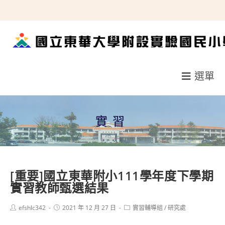
跳
轉
至
主
要
選單
內
容
實習
[重要]國立東華附小111學年度下學期
實習教師甄選結果
Post
Post
Post
efshlc342
2021 年 12 月 27 日
實習輔導組
/
研究處
author:
published:
category: