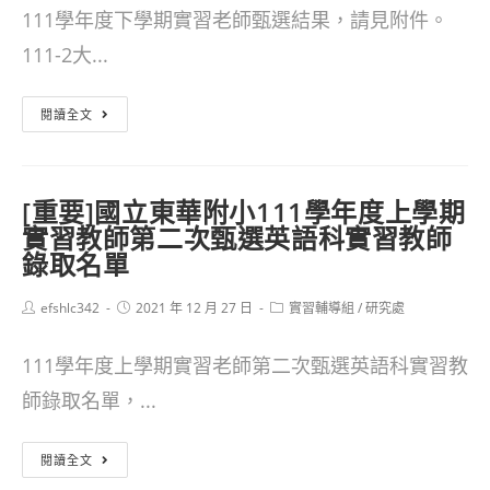
111學年度下學期實習老師甄選結果，請見附件。
111-2大...
[重
閱讀全文
要]
國
[重要]國立東華附小111學年度上學期
立
實習教師第二次甄選英語科實習教師
東
錄取名單
華
Post
Post
Post
efshlc342
2021 年 12 月 27 日
實習輔導組
/
研究處
附
author:
published:
category:
小
111學年度上學期實習老師第二次甄選英語科實習教
111
師錄取名單，...
學
[重
年
閱讀全文