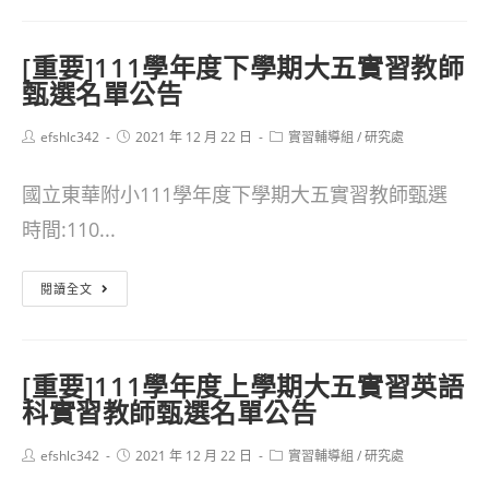
要]
度
國
下
[重要]111學年度下學期大五實習教師
立
學
甄選名單公告
東
期
Post
Post
Post
efshlc342
華
2021 年 12 月 22 日
實習輔導組
/
研究處
實
author:
published:
category:
附
習
國立東華附小111學年度下學期大五實習教師甄選
小
教
時間:110...
111
師
學
甄
[重
閱讀全文
年
選
要]111
度
結
學
[重要]111學年度上學期大五實習英語
上
果
年
科實習教師甄選名單公告
學
度
期
Post
Post
Post
efshlc342
下
2021 年 12 月 22 日
實習輔導組
/
研究處
author:
published:
category: