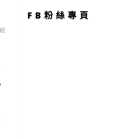
型
FB粉絲專頁
迎
，
.