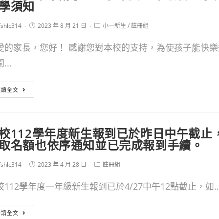
學須知
附
Post
Post
fshlc314
小
2023 年 8 月 21 日
小一新生
/
註冊組
or:
published:
category:
113
愛的家長，您好！ 感謝您對本校的支持，為使孩子能快樂
學
...
年
【公
度
閱讀全文
告】
一
東
年
校112學年度新生報到已於昨日中午截止
華
級
取名額也依序通知並已完成報到手續。
附
新
Post
Post
fshlc314
小
2023 年 4 月 28 日
註冊組
生
or:
published:
category:
112
家
校112學年度一年級新生報到已於4/27中午12點截止，如..
學
長
本
年
閱讀全文
開