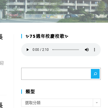
長
✨75週年校慶校歌✨
迎
搜
尋
類型
類
選取分類
長