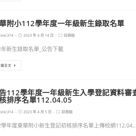
校
度
學
112
一
須
華附小112學年度一年級新生錄取名單
學
年
知
年
級
Post
Post
fshlc314
2023 年 4 月 14 日
註冊組
or:
published:
category:
度
新
12年新生錄取名單_公告下載
新
生
生
家
東
閱讀全文
報
長
華
到
開
附
告112學年度一年級新生入學登記資料審
已
學
小
核排序名單112.04.05
於
須
112
昨
Post
Post
fshlc314
知
學
2023 年 4 月 5 日
註冊組
or:
published:
category:
日
年
12學年度東華附小新生登記初核排序名單上傳校網112.04..
中
度