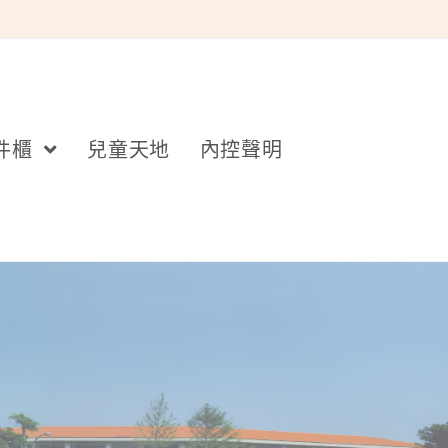
件櫃
兒童天地
內控聲明