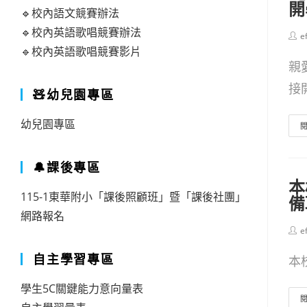
開
🔹校內語文競賽辦法
🔹校內英語歌唱競賽辦法
Post
e
auth
🔹校內英語歌唱競賽影片
親
接開
🧸幼兒園專區
幼兒園專區
🔔課後專區
本
115-1東華附小「課後照顧班」暨「課後社團」
備
網路報名
Post
e
auth
自主學習專區
本
學生5C關鍵能力意向量表