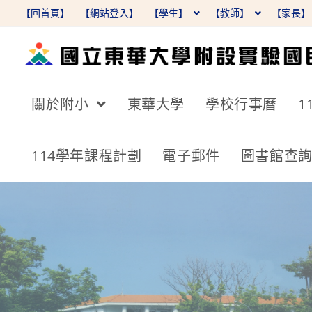
跳
【回首頁】
【網站登入】
【學生】
【教師】
【家長
轉
至
主
要
關於附小
東華大學
學校行事曆
1
內
容
114學年課程計劃
電子郵件
圖書館查