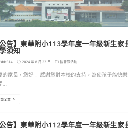
公告】東華附小113學年度一年級新生家
學須知
Post
Post
fshlc314
2024 年 8 月 23 日
圖書館活動
or:
published:
category:
愛的家長，您好！ 感謝您對本校的支持，為使孩子能快樂
...
【公
閱讀全文
告】
東
公告】東華附小112學年度一年級新生家
華