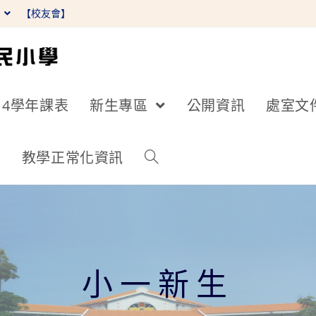
】
【校友會】
14學年課表
新生專區
公開資訊
處室文
詢
教學正常化資訊
小一新生