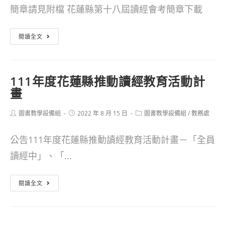
簡章請見附檔 花蓮縣第十八屆讀經會考簡章下載
轉
閱讀全文
知
112
111年度花蓮縣推動讀經教育活動計
年
畫
度
Post
Post
Post
圖書教學設備組
讀
2022 年 8 月 15 日
圖書教學設備組
/
教務處
author:
published:
category:
經
公告111年度花蓮縣推動讀經教育活動計畫－「全員
學
讀經中」、「...
會
辦
111
閱讀全文
理
年
「第
度