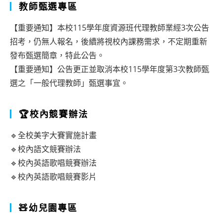
十
花
教師甄選專區
八
蓮
【重要通知】本校115學年度資源班代理教師業經3次公告
屆
縣
招考，仍無人報名，後續將視校內課務需求，不定期重新
讀
推
發布甄選簡章，特此公告。
經
動
【重要通知】公告更正並取消本校115學年度第3次教師甄
會
選之「一般代理教師」甄選事宜。
讀
考」
經
活
🏆校內競賽辦法
教
動
育
🔹全校美字大賽實施計畫
簡
活
🔹校內語文競賽辦法
章
動
🔹校內英語歌唱競賽辦法
🔹校內英語歌唱競賽影片
計
畫
🧸幼兒園專區