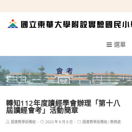
跳
轉
至
主
要
選單
內
容
會考
轉知112年度讀經學會辦理「第十八
屆讀經會考」活動簡章
Post
Post
Post
圖書教學設備組
2023 年 8 月 8 日
圖書教學設備組
/
教務處
author:
published:
category: