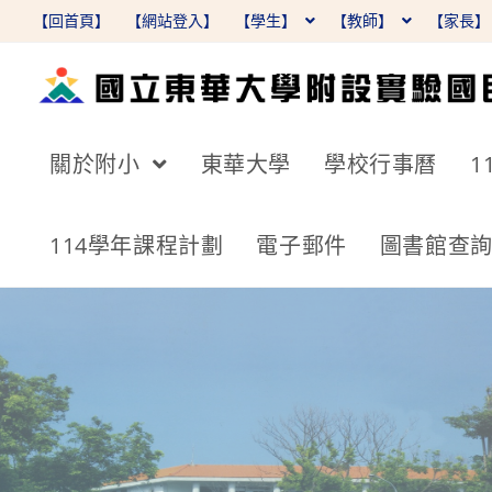
跳
【回首頁】
【網站登入】
【學生】
【教師】
【家長
轉
至
主
要
關於附小
東華大學
學校行事曆
1
內
容
114學年課程計劃
電子郵件
圖書館查