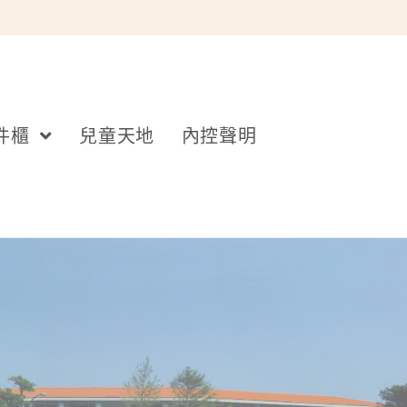
件櫃
兒童天地
內控聲明