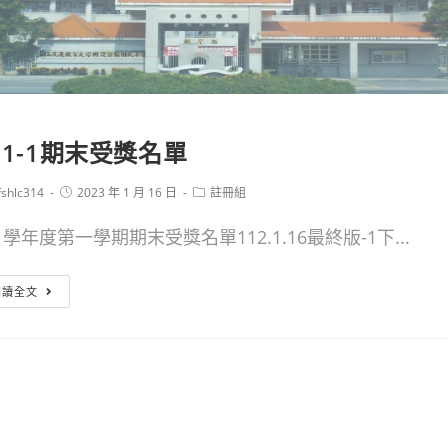
11-1期末受獎名單
Post
Post
fshlc314
2023 年 1 月 16 日
註冊組
or:
published:
category:
1學年度第一學期期末受獎名單112.1.16最終版-1下...
111-
閱讀全文
1
期
末
受