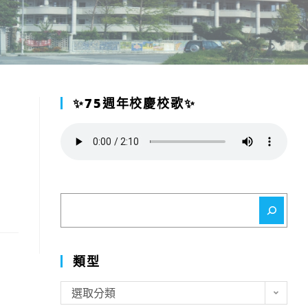
✨75週年校慶校歌✨
搜
尋
類型
類
選取分類