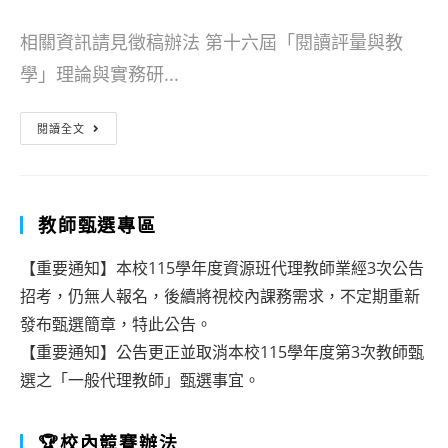
author:
published:
category:
相關資訊請見徵稿辦法 第十六屆「閱讀評量與教
學」理論與實務研...
第
閱讀全文
十
六
屆
教師甄選專區
「閱
【重要通知】本校115學年度資源班代理教師業經3次公告
讀
招考，仍無人報名，後續將視校內課務需求，不定期重新
評
發布甄選簡章，特此公告。
量
【重要通知】公告更正並取消本校115學年度第3次教師甄
選之「一般代理教師」甄選事宜。
與
教
🏆校內競賽辦法
學」