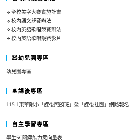
理
🔹全校美字大賽實施計畫
論
🔹校內語文競賽辦法
與
🔹校內英語歌唱競賽辦法
🔹校內英語歌唱競賽影片
實
務
🧸幼兒園專區
研
討
幼兒園專區
會
辦
🔔課後專區
理
115-1東華附小「課後照顧班」暨「課後社團」網路報名
「2026
年
自主學習專區
融
學生5C關鍵能力意向量表
入