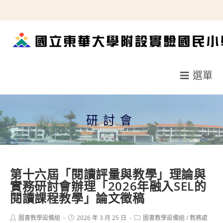
跳
轉
至
主
要
選單
內
容
研討會
第十六屆「閱讀評量與教學」理論與
實務研討會辦理「2026年融入SEL的
閱讀課程教學」論文徵稿
Post
Post
Post
圖書教學設備組
2026 年 3 月 25 日
圖書教學設備組
/
教務處