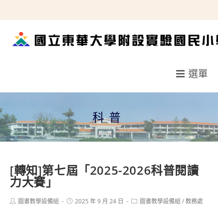
跳
轉
至
主
要
選單
內
容
科普
[轉知]第七屆「2025-2026科普閱讀
力大賽」
Post
Post
Post
圖書教學設備組
2025 年 9 月 24 日
圖書教學設備組
/
教務處
author:
published:
category: