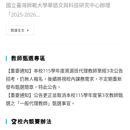
國立臺灣師範大學華語文與科技研究中心辦理
「2025-2026...
[轉
閱讀全文
知]
第
七
教師甄選專區
屆
【重要通知】本校115學年度資源班代理教師業經3次公告
「2025-
招考，仍無人報名，後續將視校內課務需求，不定期重新
2026
發布甄選簡章，特此公告。
科
【重要通知】公告更正並取消本校115學年度第3次教師甄
選之「一般代理教師」甄選事宜。
普
閱
🏆校內競賽辦法
讀