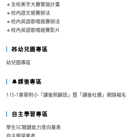
感
🔹全校美字大賽實施計畫
智
🔹校內語文競賽辦法
能
🔹校內英語歌唱競賽辦法
🔹校內英語歌唱競賽影片
閱
讀
🧸幼兒園專區
－
安
幼兒園專區
妮
新
🔔課後專區
聞
115-1東華附小「課後照顧班」暨「課後社團」網路報名
種
子
自主學習專區
教
學生5C關鍵能力意向量表
師
自主學習量表