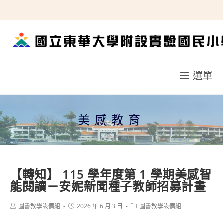
跳
轉
至
主
要
選單
內
容
美感教育
【轉知】 115 學年度第 1 學期美感智
能閱讀－安妮新聞種子教師招募計畫
Post
Post
Post
圖書教學設備組
2026 年 6 月 3 日
圖書教學設備組
author:
published:
category: