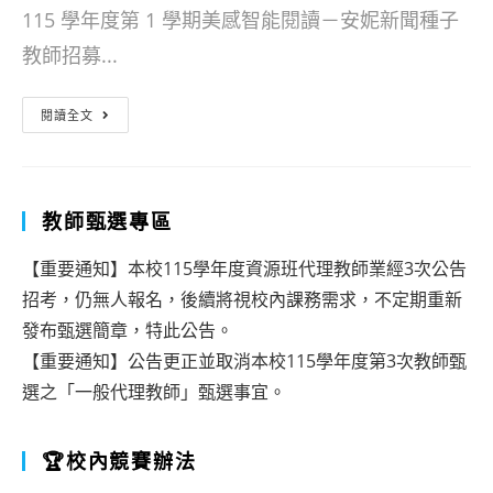
115 學年度第 1 學期美感智能閱讀－安妮新聞種子
教師招募...
【轉
閱讀全文
知】
115
學
教師甄選專區
年
【重要通知】本校115學年度資源班代理教師業經3次公告
度
招考，仍無人報名，後續將視校內課務需求，不定期重新
第
發布甄選簡章，特此公告。
1
【重要通知】公告更正並取消本校115學年度第3次教師甄
選之「一般代理教師」甄選事宜。
學
期
🏆校內競賽辦法
美