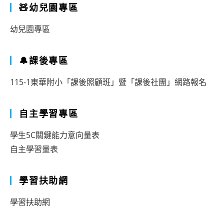
🧸幼兒園專區
會
辦
幼兒園專區
理
「2026
🔔課後專區
年
115-1東華附小「課後照顧班」暨「課後社團」網路報名
融
入
自主學習專區
SEL
學生5C關鍵能力意向量表
的
自主學習量表
閱
讀
學習扶助網
課
學習扶助網
程
教