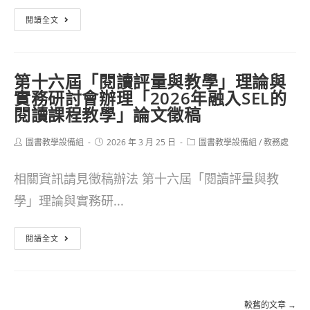
－
教
花
閱讀全文
安
育
蓮
妮
申
市
新
第十六屆「閱讀評量與教學」理論與
請
公
實務研討會辦理「2026年融入SEL的
聞
辦
所
閱讀課程教學」論文徵稿
種
法
辦
子
Post
Post
Post
圖書教學設備組
2026 年 3 月 25 日
圖書教學設備組
/
教務處
理
author:
published:
category:
教
115
相關資訊請見徵稿辦法 第十六屆「閱讀評量與教
師
年
學」理論與實務研...
招
「春
募
第
遊
閱讀全文
計
十
書
畫
六
食
屆
節
較舊的文章
→