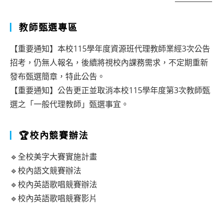
「閱
x
讀
教師甄選專區
希
評
柏
【重要通知】本校115學年度資源班代理教師業經3次公告
量
市
招考，仍無人報名，後續將視校內課務需求，不定期重新
與
集
發布甄選簡章，特此公告。
教
【重要通知】公告更正並取消本校115學年度第3次教師甄
x
選之「一般代理教師」甄選事宜。
學」
世
理
界
🏆校內競賽辦法
論
閱
與
讀
🔹全校美字大賽實施計畫
實
🔹校內語文競賽辦法
日」
🔹校內英語歌唱競賽辦法
務
活
🔹校內英語歌唱競賽影片
研
動
討