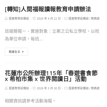
去
115
[轉知]人間福報讀報教育申請辦法
旅
學
行-
年
Post
Post
Post
圖書教學設備組
2026 年 4 月 22 日
圖書教學設備組
/
教務處
author:
published:
category:
夏
度
班級贈報ㄧ、實施對象：立案之公私立學校，以校
日
第
為單位申請。每班...
時
1
光
學
[轉
閱讀全文
讀
期
知]
好
美
人
書
感
花蓮市公所辦理115年「春遊書食節
間
x 希柏市集 x 世界閱讀日」活動
徵
智
福
件
能
Post
Post
Post
圖書教學設備組
報
2026 年 3 月 30 日
圖書教學設備組
/
教務處
author:
published:
category:
活
閱
讀
動
相關資訊請參考活動海報。
讀
報