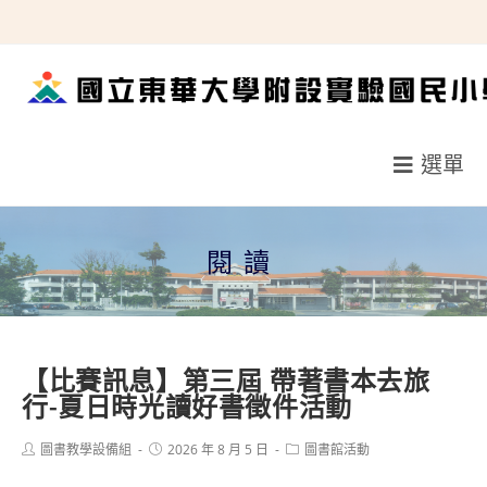
跳
轉
至
主
要
選單
內
容
閱讀
【比賽訊息】第三屆 帶著書本去旅
行-夏日時光讀好書徵件活動
Post
Post
Post
圖書教學設備組
2026 年 8 月 5 日
圖書館活動
author:
published:
category: