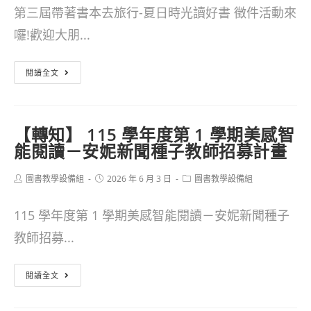
第三屆帶著書本去旅行-夏日時光讀好書 徵件活動來
囉!歡迎大朋...
【比
閱讀全文
賽
訊
【轉知】 115 學年度第 1 學期美感智
息】
能閱讀－安妮新聞種子教師招募計畫
第
Post
Post
Post
圖書教學設備組
三
2026 年 6 月 3 日
圖書教學設備組
author:
published:
category:
屆
115 學年度第 1 學期美感智能閱讀－安妮新聞種子
帶
教師招募...
著
書
【轉
閱讀全文
本
知】