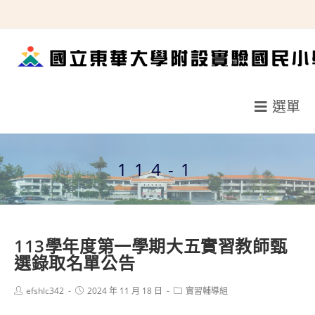
跳
轉
至
主
要
選單
內
容
114-1
113學年度第一學期大五實習教師甄
選錄取名單公告
Post
Post
Post
efshlc342
2024 年 11 月 18 日
實習輔導組
author:
published:
category: