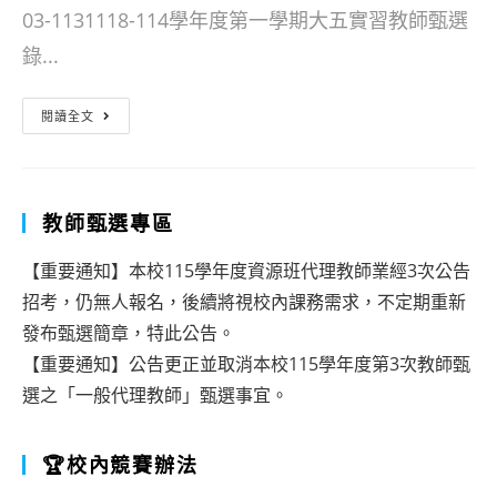
03-1131118-114學年度第一學期大五實習教師甄選
錄...
113
閱讀全文
學
年
度
教師甄選專區
第
【重要通知】本校115學年度資源班代理教師業經3次公告
一
招考，仍無人報名，後續將視校內課務需求，不定期重新
學
發布甄選簡章，特此公告。
期
【重要通知】公告更正並取消本校115學年度第3次教師甄
選之「一般代理教師」甄選事宜。
大
五
🏆校內競賽辦法
實