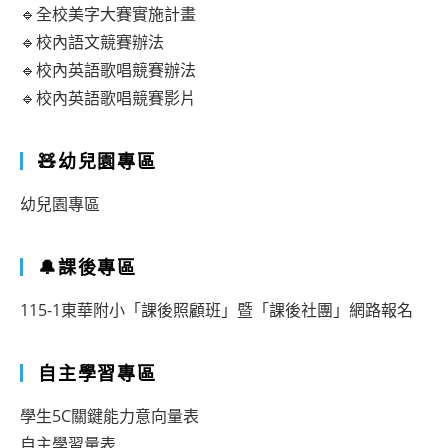
習
🔹全校美字大賽實施計畫
教
🔹校內語文競賽辦法
師
🔹校內英語歌唱競賽辦法
🔹校內英語歌唱競賽影片
甄
選
🧸幼兒園專區
錄
取
幼兒園專區
名
單
🔔課後專區
公
115-1東華附小「課後照顧班」暨「課後社團」網路報名
告
自主學習專區
學生5C關鍵能力意向量表
自主學習量表