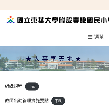
跳
轉
至
主
要
選單
內
容
★人事室天地★
組織規程
下載
教師出勤管理實施要點
下載