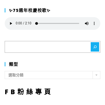
✨75週年校慶校歌✨
搜
尋
類型
類
選取分類
型
FB粉絲專頁