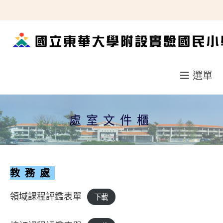
跳
轉
至
主
要
選單
內
容
處室文件櫃
教務處
領域課程評鑑表單
下載