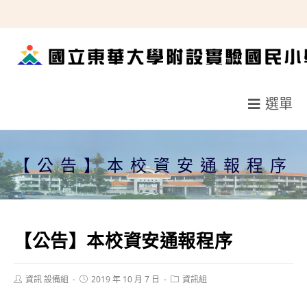
跳
轉
至
主
要
選單
內
容
【公告】本校資安通報程序
【公告】本校資安通報程序
Post
Post
Post
資訊 設備組
2019 年 10 月 7 日
資訊組
author:
published:
category: