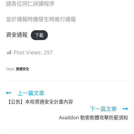
請各位同仁詳讀程序
並於通報時機發生時進行通報
資安通報
下載
Post Views:
297
TAGS:
資通安全
Read
上一篇文章
more
【公告】本校資通安全計畫內容
articles
下一篇文章
Avaddon 勒索軟體攻擊防範須知