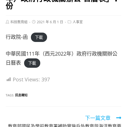
份
Post
Post
Post
科技教育組
2021 年 6 月 1 日
人事室
author:
published:
category:
行政院-函
下載
中華民國111年（西元2022年）政府行政機關辦公
日曆表
下載
Post Views:
397
TAGS:
訊息轉知
Read
下一篇文章
more
教育部國民及學前教育署補助實施戶外教育與海洋教育要