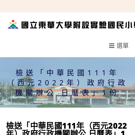
跳
轉
至
主
要
選單
內
容
檢送「中華民國111年
（西元2022年）政府行政
機關辦公 日曆表」1份
檢送「中華民國111年（西元2022
年）政府行政機關辦公 日曆表」1