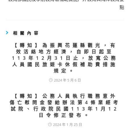
articles
點
相關內容
【轉知】為振興花蓮縣觀光，有
效活絡地方經濟，自即日起至
113年12月31日止，放寬公務
人員國民旅遊卡休假補助費措施
規定。
2024 年 5 月 6 日
【轉知】公務人員執行職務意外
傷亡慰問金發給辦法第4條業經考
試院、行政院民國113年1月12
日令修正發布。
2024 年 1 月 25 日