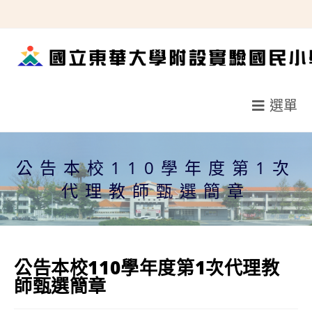
跳
轉
至
主
要
選單
內
容
公告本校110學年度第1次
代理教師甄選簡章
公告本校110學年度第1次代理教
師甄選簡章