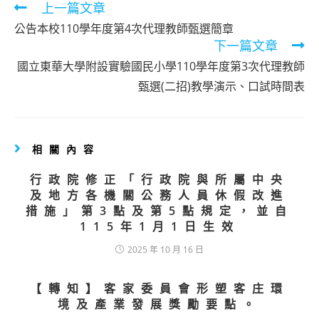
Read
上一篇文章
more
公告本校110學年度第4次代理教師甄選簡章
articles
下一篇文章
國立東華大學附設實驗國民小學110學年度第3次代理教師
甄選(二招)教學演示、口試時間表
相關內容
行政院修正「行政院與所屬中央
及地方各機關公務人員休假改進
措施」第3點及第5點規定，並自
115年1月1日生效
2025 年 10 月 16 日
【轉知】客家委員會形塑客庄環
境及產業發展獎勵要點。