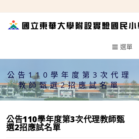
跳
轉
至
主
要
選單
內
容
公告110學年度第3次代理
教師甄選2招應試名單
公告110學年度第3次代理教師甄
選2招應試名單