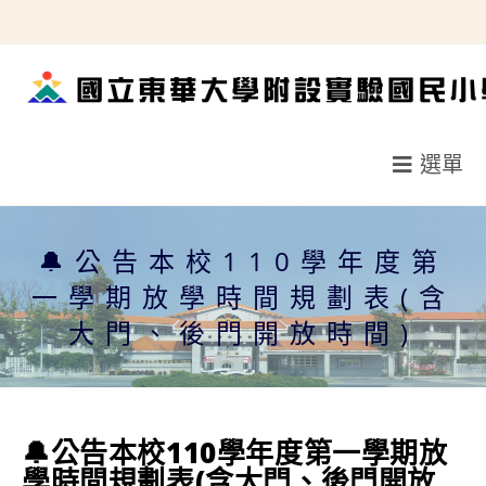
跳
轉
至
主
要
選單
內
容
🔔公告本校110學年度第
一學期放學時間規劃表(含
大門、後門開放時間)
🔔公告本校110學年度第一學期放
學時間規劃表(含大門、後門開放