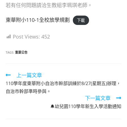
若有任何問題請洽生教組李珮琪老師。
東華附小110-1全校放學規劃
下載
Post Views:
452
TAGS:
重要公告
Read
上一篇文章
more
110學年度東華附小自治市幹部訓練於8/27(星期五)辦理，
articles
自治市幹部準時參與。
下一篇文章
🔔幼兒園110學年新生入學活動通知