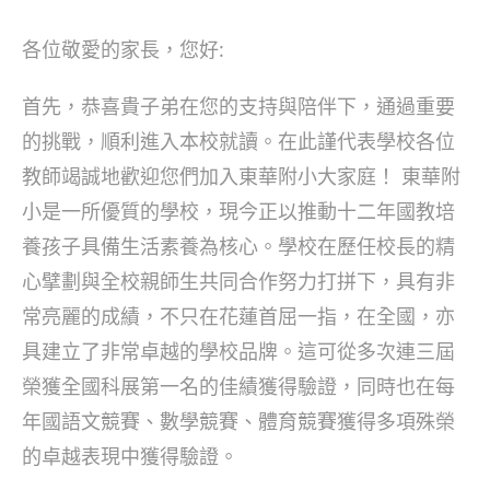
author:
published:
category:
各位敬愛的家長，您好:
首先，恭喜貴子弟在您的支持與陪伴下，通過重要
的挑戰，順利進入本校就讀。在此謹代表學校各位
教師竭誠地歡迎您們加入東華附小大家庭！ 東華附
小是一所優質的學校，現今正以推動十二年國教培
養孩子具備生活素養為核心。學校在歷任校長的精
心擘劃與全校親師生共同合作努力打拼下，具有非
常亮麗的成績，不只在花蓮首屈一指，在全國，亦
具建立了非常卓越的學校品牌。這可從多次連三屆
榮獲全國科展第一名的佳績獲得驗證，同時也在每
年國語文競賽、數學競賽、體育競賽獲得多項殊榮
的卓越表現中獲得驗證。