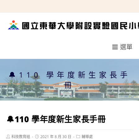
跳
轉
至
主
要
選單
內
容
🔔110 學年度新生家長手
冊
🔔110 學年度新生家長手冊
Post
Post
Post
科技教育組
2021 年 8 月 30 日
輔導處