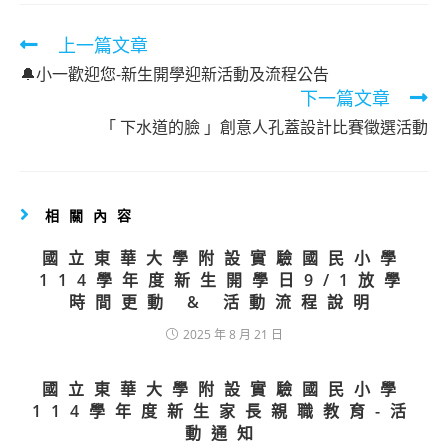
Read
上一篇文章
more
🔔小一歡迎您-新生開學迎新活動及流程公告
articles
下一篇文章
「 下水道的臉 」創意人孔蓋設計比賽徵選活動
相關內容
國立東華大學附設實驗國民小學
114學年度新生開學日9/1放學
時間更動 & 活動流程說明
2025 年 8 月 21 日
國立東華大學附設實驗國民小學
114學年度新生家長親職教育-活
動通知