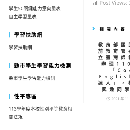
Post Views:
學生5C關鍵能力意向量表
自主學習量表
相關內容
學習扶助網
教育部國
學習扶助網
前教育署
立臺灣師
辦理11
縣市學生學習能力檢測
「Co
Engli
縣市學生學習能力檢測
達人」，
興趣同
性平專區
2021 年 11
113學年度本校性別平等教育相
關法規