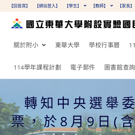
跳
【回首頁】
【網站登入】
【學生】
【教師】
【家長
轉
至
主
要
關於附小
東華大學
學校行事曆
1
內
容
114學年課程計劃
電子郵件
圖書館查
轉知中央選舉委
票，於8月9日(