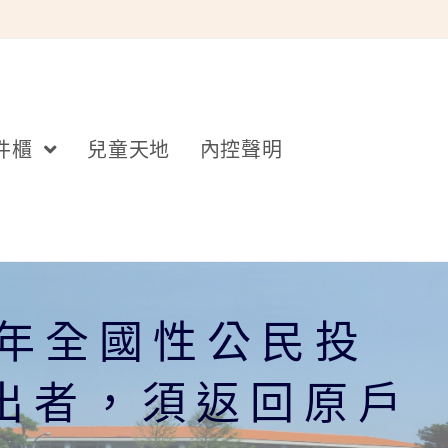
件櫃
兒童天地
內控聲明
0年全國性公民投
遷出者，須返回原戶