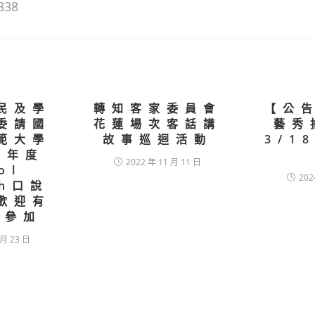
338
民及學
轉知客家委員會
【公
委請國
花蓮場次客話講
藝秀
範大學
故事巡迴活動
3/1
0年度
2022 年 11 月 11 日
ol
202
sh口說
歡迎有
學參加
 月 23 日