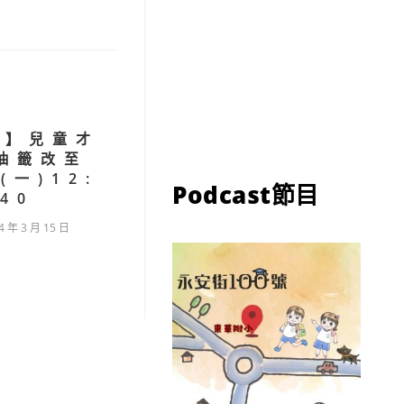
告】兒童才
抽籤改至
8(一)12:
Podcast節目
40
4 年 3 月 15 日