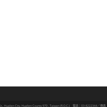
lien City, Hualien County 970 , Taiwan (R.O.C.) 電話：03-8222344／傳真：03