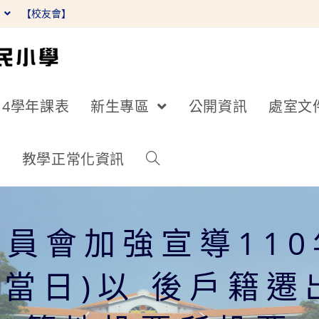
】
【校友會】
14學年課表
新生專區
公開資訊
處室文
詢
教學正常化資訊
員會加強宣導11
含當日)以 後戶籍