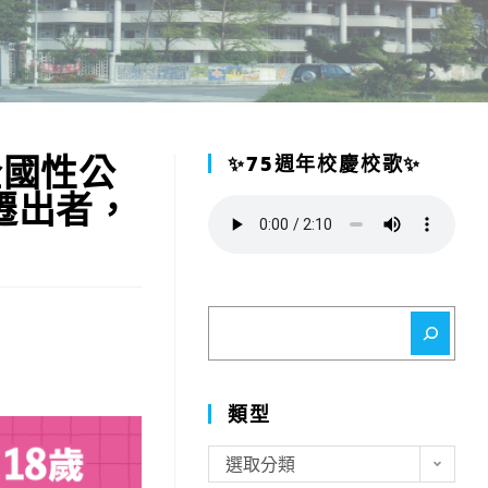
全國性公
✨75週年校慶校歌✨
遷出者，
搜
尋
類型
類
選取分類