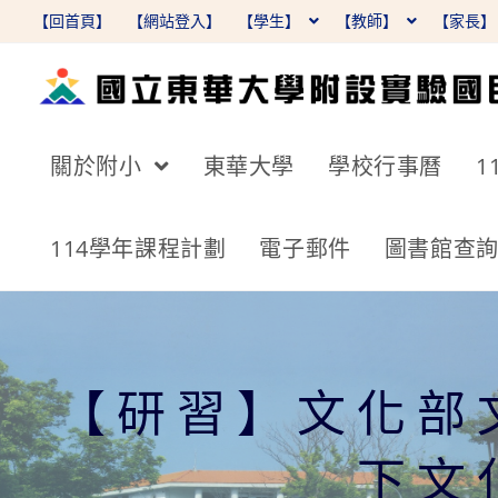
跳
【回首頁】
【網站登入】
【學生】
【教師】
【家長
轉
至
主
要
關於附小
東華大學
學校行事曆
1
內
容
114學年課程計劃
電子郵件
圖書館查
【研習】文化部
下文