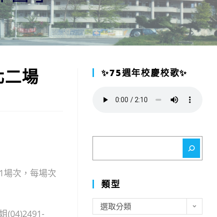
北二場
✨75週年校慶校歌✨
」
搜
尋
1場次，每場次
類型
類
選取分類
)2491-