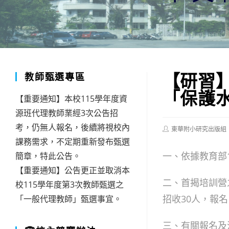
【研習
教師甄選專區
「保護
【重要通知】本校115學年度資
源班代理教師業經3次公告招
考，仍無人報名，後續將視校內
Post
東華附小研究出版組
author:
課務需求，不定期重新發布甄選
一、依據教育部11
簡章，特此公告。
【重要通知】公告更正並取消本
二、首揭培訓營
校115學年度第3次教師甄選之
招收30人，報名
「一般代理教師」甄選事宜。
三、有關報名及活