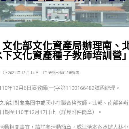
】文化部文化資產局辦理南、
水下文化資產種子教師培訓營
Post
Post
2021 年 12 月 14 日
研究出版組
/
研究處
published:
category:
0年12月6日臺教師(一)字第1100166482號函辦理。
之培訓對象為國中或國小在職合格教師。北部、南部各辦
日期至110年12月17日止（詳見附件簡章）。
動相關事宜，請詳參活動簡章，或逕洽本案承辦人林小姐(04