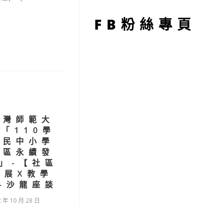
型
FB粉絲專頁
臺灣師範大
「110學
國民中小學
社區永續發
」-【社區
發展X教學
-沙龍座談
2 年 10 月 28 日