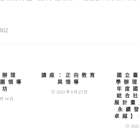
302
下辦理
講座：正向教育
國立
校園領導
與領導
學辦理
作坊
年度
2022 年 9 月 27 日
結合
 月 14 日
展計畫
永續
卓越】
202