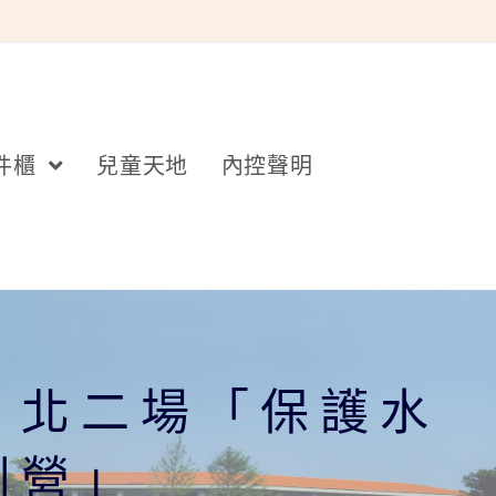
件櫃
兒童天地
內控聲明
、北二場「保護水
訓營」