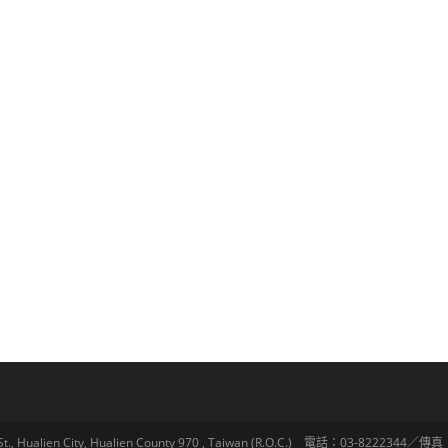
lien City, Hualien County 970 , Taiwan (R.O.C.) 電話：03-8222344／傳真：03