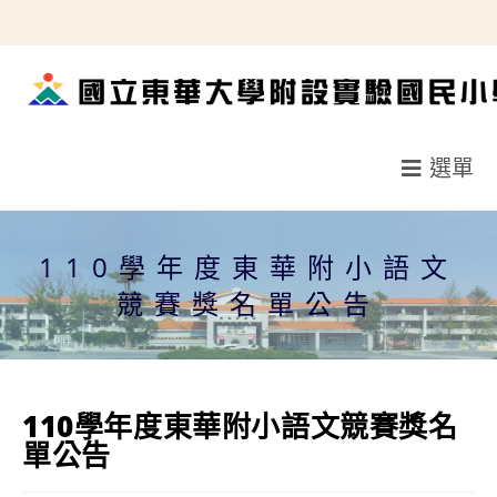
跳
轉
至
主
要
選單
內
容
110學年度東華附小語文
競賽獎名單公告
110學年度東華附小語文競賽獎名
單公告