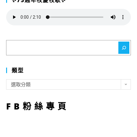
✨75週年校慶校歌✨
搜
尋
類型
類
選取分類
型
FB粉絲專頁