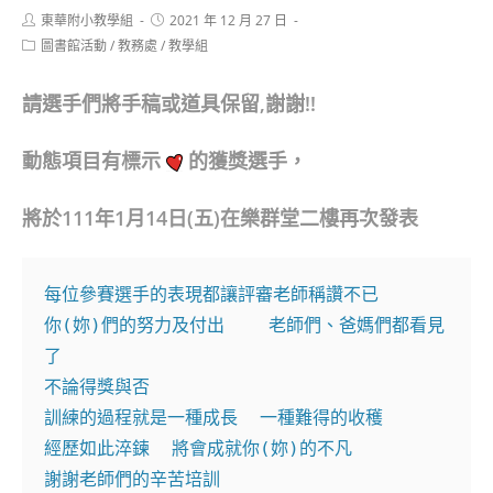
Post
Post
東華附小教學組
2021 年 12 月 27 日
author:
published:
Post
圖書館活動
/
教務處
/
教學組
category:
請選手們將手稿或道具保留,謝謝!!
動態項目有標示
的獲獎選手，
將於111年1月14日(五)在樂群堂二樓再次發表
每位參賽選手的表現都讓評審老師稱讚不已

你(妳)們的努力及付出    老師們、爸媽們都看見
了

不論得獎與否

訓練的過程就是一種成長  一種難得的收穫  

經歷如此淬鍊  將會成就你(妳)的不凡

謝謝老師們的辛苦培訓
