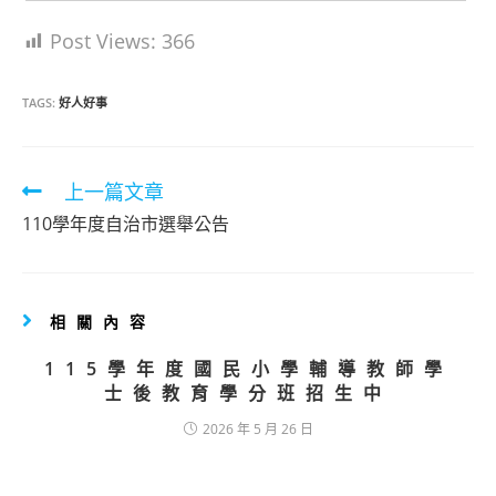
Post Views:
366
TAGS:
好人好事
Read
上一篇文章
more
110學年度自治市選舉公告
articles
相關內容
115學年度國民小學輔導教師學
士後教育學分班招生中
2026 年 5 月 26 日