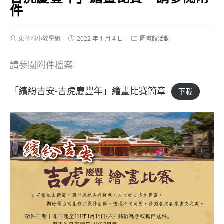
件
Post
Post
Post
東華附小教學組
2022 年 1 月 4 日
圖書館活動
author:
published:
category:
請參閱附件檔案
「繽紛吉安-吉虎慶豐年」繪畫比賽簡章
下載