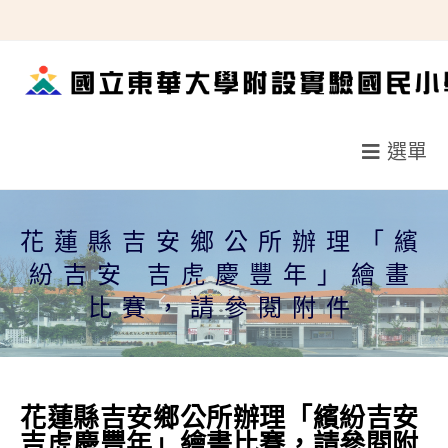
跳
轉
至
主
要
選單
內
容
花蓮縣吉安鄉公所辦理「繽
紛吉安 吉虎慶豐年」繪畫
比賽，請參閱附件
花蓮縣吉安鄉公所辦理「繽紛吉安
吉虎慶豐年」繪畫比賽，請參閱附