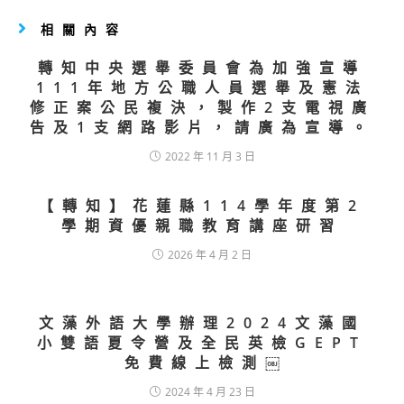
相關內容
轉知中央選舉委員會為加強宣導
111年地方公職人員選舉及憲法
修正案公民複決，製作2支電視廣
告及1支網路影片，請廣為宣導。
2022 年 11 月 3 日
【轉知】花蓮縣114學年度第2
學期資優親職教育講座研習
2026 年 4 月 2 日
文藻外語大學辦理2024文藻國
小雙語夏令營及全民英檢GEPT
免費線上檢測￼
2024 年 4 月 23 日