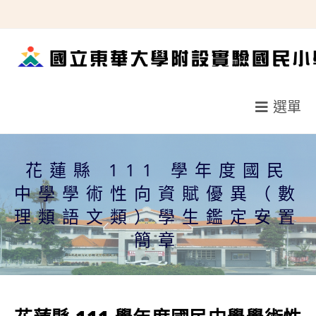
跳
轉
至
主
要
選單
內
容
花蓮縣 111 學年度國民
中學學術性向資賦優異（數
理類語文類）學生鑑定安置
簡章