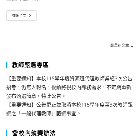
習：
度
有
第
【轉
閱讀全文
一
2
知】
種
學
花
愛
期
蓮
較舊的文章
→
叫
資
縣
讀
優
115
教師甄選專區
懂
親
學
【重要通知】本校115學年度資源班代理教師業經3次公告
你-
職
年
招考，仍無人報名，後續將視校內課務需求，不定期重新
融
教
度
發布甄選簡章，特此公告。
合
育
國
【重要通知】公告更正並取消本校115學年度第3次教師甄
教
講
選之「一般代理教師」甄選事宜。
小/
育
座
國
現
🏆校內競賽辦法
研
中