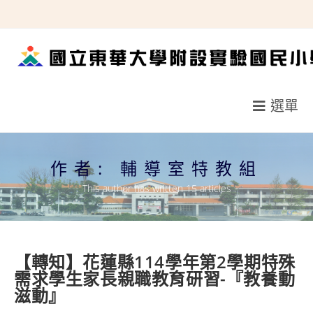
跳
轉
至
主
要
選單
內
容
作者:
輔導室特教組
This author has written 15 articles
【轉知】花蓮縣114學年第2學期特殊
需求學生家長親職教育研習-『教養動
滋動』