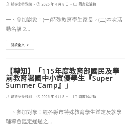
Post
Post
Post
輔導室特教組
2026 年 4 月 8 日
圖書館活動
author:
published:
category:
一、參加對象：(一)特殊教育學生家長。(二)本次活
動名額 2...
【轉
閱讀全文
知】
花
【轉知】「115年度教育部國民及學
蓮
前教育署國中小資優學生『Super
縣
Summer Camp』」
114
Post
Post
Post
輔導室特教組
2026 年 4 月 8 日
圖書館活動
學
author:
published:
category:
年
一、參加對象：經各縣市特殊教育學生鑑定及就學
第
輔導會鑑定通過之...
2