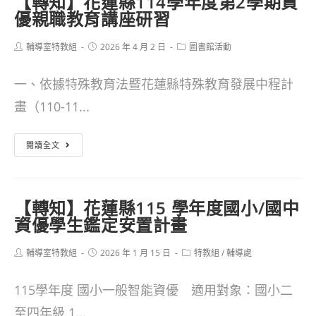
【轉知】花蓮縣114學年度第2學期資
學
育
優親職教育講座研習
研
年
署
習-
Post
Post
Post
輔導室特教組
第
2026 年 4 月 2 日
圖書館活動
國
author:
published:
category:
『教
2
中
養
一、依據特殊教育法暨花蓮縣特殊教育發展中程計
學
小
動
畫（110-11...
期
資
滋
期
【轉
閱讀全文
優
動』
融
知】
學
合
花
生
【轉知】花蓮縣115 學年度國小/國中
教
蓮
『Super
資優學生鑑定安置計畫
育
縣
Summer
增
Post
Post
Post
輔導室特教組
114
2026 年 1 月 15 日
特教組
/
輔導處
Camp』」
author:
published:
category:
能
學
115學年度 國小一般智能資優 適用對象：國小二
研
年
至四年級 1...