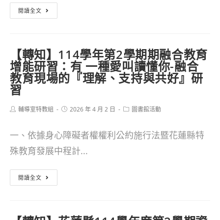
【轉
學
閱讀全文
知】
期
「115
特
【轉知】114學年第2學期期融合教育
年
殊
增能研習：有 一種愛叫讀懂你-融合
度
需
教育現場的『理解、支持與共好』研
習
教
求
育
學
Post
Post
Post
輔導室特教組
2026 年 4 月 2 日
圖書館活動
author:
published:
category:
部
生
國
一、依據身心障礙者權權利公約施行法暨花蓮縣特
家
民
殊教育發展中程計...
長
及
親
【轉
閱讀全文
學
職
知】
前
教
114
教
育