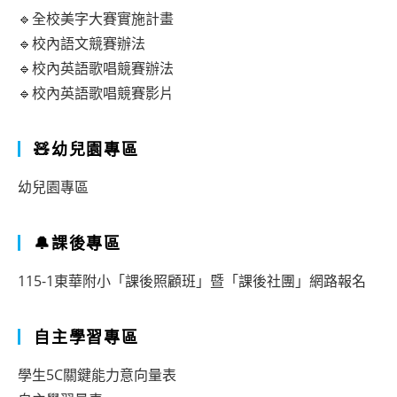
場
習
資
🔹全校美字大賽實施計畫
的
優
🔹校內語文競賽辦法
『理
🔹校內英語歌唱競賽辦法
學
解、
🔹校內英語歌唱競賽影片
生
支
鑑
持
🧸幼兒園專區
定
與
安
幼兒園專區
共
置
好』
計
🔔課後專區
研
畫
115-1東華附小「課後照顧班」暨「課後社團」網路報名
習
自主學習專區
學生5C關鍵能力意向量表