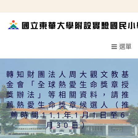
跳
轉
至
主
要
選單
內
容
轉知財團法人周大觀文教基
金會「全球熱愛生命獎章授
獎辦法」等相關資料，請推
薦熱愛生命獎章候選人（推
薦時間111年1月1日至6
月30日）