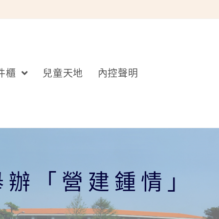
件櫃
兒童天地
內控聲明
舉辦「營建鍾情」