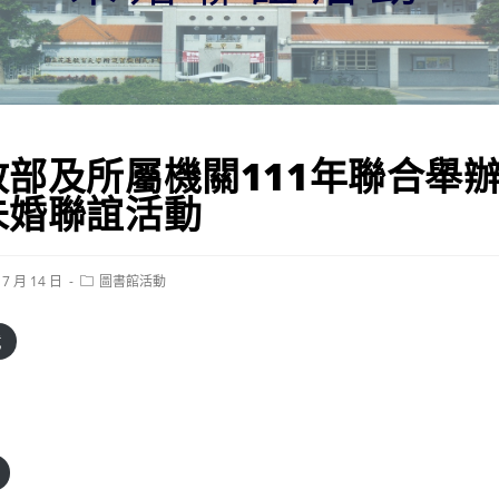
政部及所屬機關111年聯合舉
未婚聯誼活動
Post
 7 月 14 日
圖書館活動
category:
載