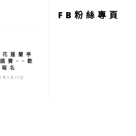
型
FB粉絲專頁
年花蓮蘭亭
國賽~~歡
迎報名
2 年 5 月 17 日