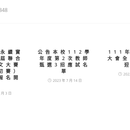
348
 永續實
公告本校112學
111
五屆聯合
年度第2次教師
大會全
文大賽
甄選3招應試名
初賽）
單
202
報名開
2023 年 7 月 14 日
囉
 月 3 日