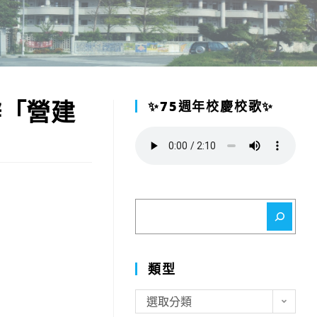
辦「營建
✨75週年校慶校歌✨
搜
尋
類型
類
選取分類