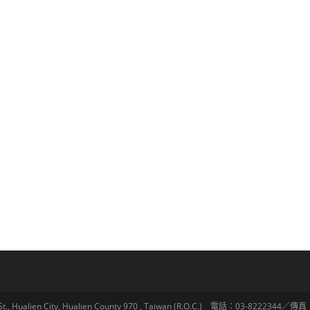
lien City, Hualien County 970 , Taiwan (R.O.C.) 電話：03-8222344／傳真：03