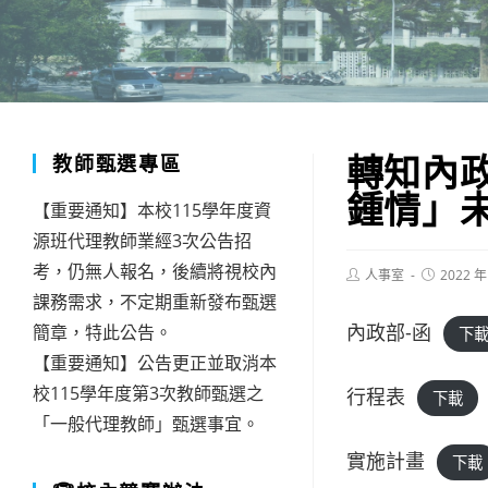
轉知內
教師甄選專區
鍾情」
【重要通知】本校115學年度資
源班代理教師業經3次公告招
考，仍無人報名，後續將視校內
Post
Post
人事室
2022 年
author:
published:
課務需求，不定期重新發布甄選
內政部-函
簡章，特此公告。
下
【重要通知】公告更正並取消本
校115學年度第3次教師甄選之
行程表
下載
「一般代理教師」甄選事宜。
實施計畫
下載