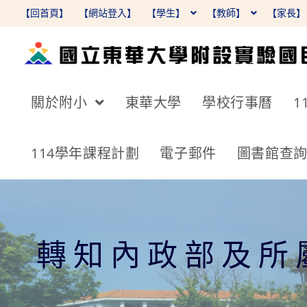
跳
【回首頁】
【網站登入】
【學生】
【教師】
【家長
轉
至
主
要
關於附小
東華大學
學校行事曆
1
內
容
114學年課程計劃
電子郵件
圖書館查
轉知內政部及所