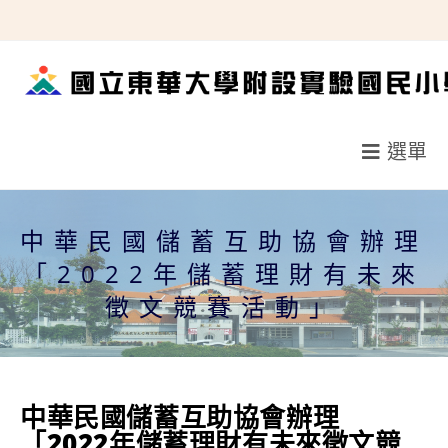
跳
轉
至
主
要
選單
內
容
中華民國儲蓄互助協會辦理
「2022年儲蓄理財有未來
徵文競賽活動」
中華民國儲蓄互助協會辦理
「2022年儲蓄理財有未來徵文競