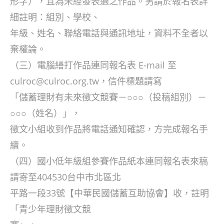
形字），且為未經發表過之作品。另請於報名表詳
細註明：組別、學校、
年級、姓名、聯絡電話與通訊地址，資料不全者以
棄權論。
（三）電腦繕打作品連同報名表 E-mail 至
culroc@culroc.org.tw，信件標題請寫
「儲蓄理財有未來徵文競賽－○○○（投稿組別）－
○○○（姓名）」，
徵文小組收到作品將電話通知確認，方完成報名手
續。
（四）國小低年級組參賽作品紙本連同報名表來稿
請寄至404530台中市北區北
平路一段33號【中華民國儲蓄互助協會】收，註明
「青少年理財徵文競