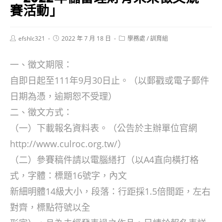
賽活動」
Post
Post
Post
efshlc321
2022 年 7 月 18 日
學務處
/
訓育組
author:
published:
category:
一、徵文期限：
自即日起至111年9月30日止。（以郵戳或電子郵件
日期為憑，逾期恕不受理）
二、徵文方式：
（一）下載報名資料表。（公告於主辦單位官網
http://www.culroc.org.tw/）
（二）參賽稿件請以電腦繕打（以A4直向橫打格
式，字體：標題16號字，內文
新細明體14級大小，段落：行距採1.5倍間距，左右
對齊，標點符號以全